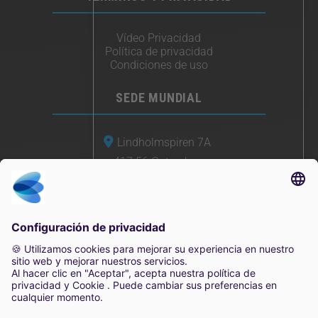
Vídeo Privacidad
Política de privacidad
Condiciones de uso
SEDE MUNDIAL
Lindholmspiren 7A
417 56 Gotemburgo
Suecia
+46 (0) 771-41 11 00
sales@irisity.com
2025 Irisity AB. Todos los derechos reservados.