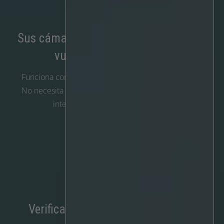
Sus cámaras se quedan. El cerebro se
vuelve más inteligente.
Funciona con la configuración de cámara existente.
No necesita nuevo hardware. Solo un software más
inteligente que sabe qué ignorar.

Verificación de alarmas mediante