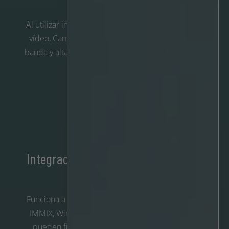
imágenes
Al utilizar instantáneas en lugar de secuencias de
vídeo, Camera Filter mantiene bajo el ancho de
banda y alta la eficiencia, incluso en redes 3G/4G.

Integración de correo electrónico o
VMS
Funciona a la perfección con Milestone XProtect,
IMMIX, WinGuard, NX Witness, etc. Los eventos
pueden filtrarse a través de Alarm Manager o