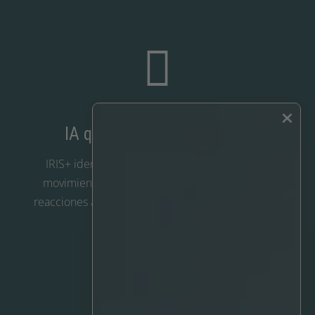

×
IA que marca la diferencia
IRIS+ identifica personas, vehículos (8 tipos) y
movimiento, filtrando el resto. Se acabaron las
reacciones a las sombras, el tiempo o las hojas en
movimiento.
