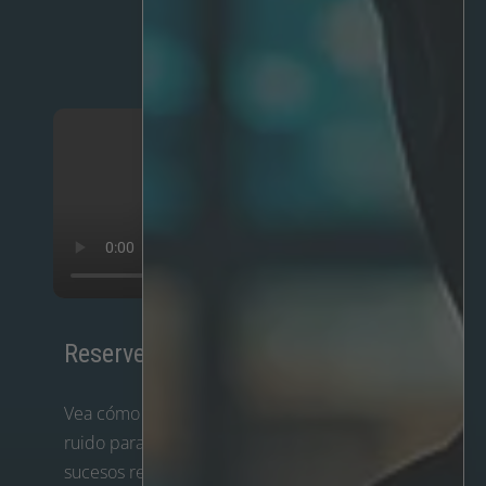
Reserve una demostración
Vea cómo el filtro de cámara IRIS+ elimina el
ruido para ofrecer sólo lo que importa:
sucesos reales, amenazas reales, en tiempo