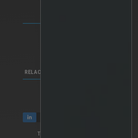
SOLUCIONES
Plataforma IRIS
Analítica
IA personalizada
Hardware
Integraciones​
RELACIONES CON LOS INVERSORES
Comunicación e informes
Participación y propiedad
Gobierno corporativo
TÉRMINOS Y PRIVACIDAD