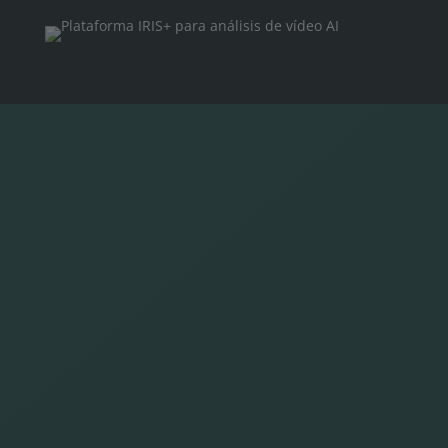
¿Demasiado bueno para ser
verdad?
IRIS+ Simulator™ - Prueba de
concepto en 20 minutos
Con el Simulador IRIS+, las pruebas de
concepto se despliegan en menos de 20
minutos. Simulamos el análisis de
vídeo en sus cámaras existentes ya
desplegadas sin cambiar nada. Esto
hace posible que socios y clientes