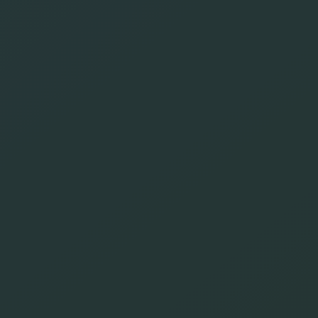
prueben de primera mano el impacto y
la facilidad de uso de IRIS+.
La prueba de 30 días es gratuita.
Prueba 30 días​
Suscríbase a nuestro
boletín
¡INSCRÍBETE AHORA!