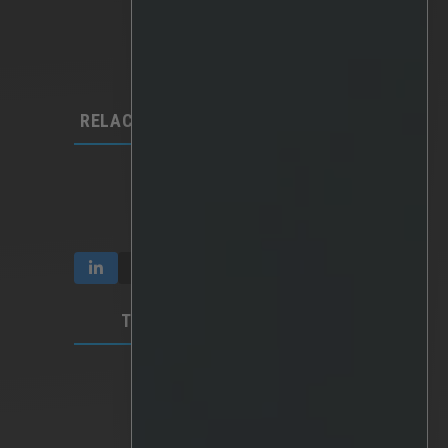
Analítica
IA personalizada
Hardware
Integraciones​
RELACIONES CON LOS INVERSORES
Comunicación e informes
Participación y propiedad
Gobierno corporativo
TÉRMINOS Y PRIVACIDAD
Vídeo Privacidad
Política de privacidad
Condiciones de uso