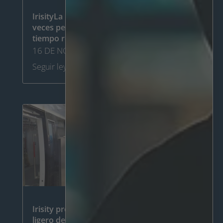
IrisityLa mejora del rendimiento de 6,5
veces permite un análisis de vídeo en
tiempo real rentable
16 DE NOVIEMBRE DE 2023
Seguir leyendo
Irisity proporciona seguridad al metro
ligero de Tel Aviv