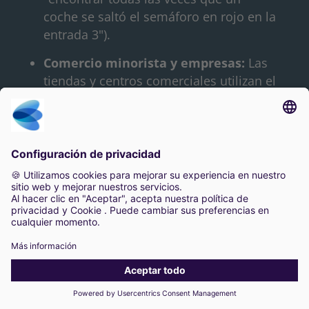
coche se saltó el semáforo en rojo en la
entrada 3").
Comercio minorista y empresas:
Las
tiendas y centros comerciales utilizan el
análisis de IA para optimizar las
operaciones y la seguridad. Los casos
de uso más comunes son la gestión de
colas (detección automática de colas
largas en las cajas y despliegue de
personal), el recuento de personas
(medición del tráfico peatonal y los
tiempos de permanencia para analizar
el rendimiento de las ventas) y la
prevención de pérdidas (identificación
de patrones sospechosos o ladrones
conocidos). Esta información ayuda a