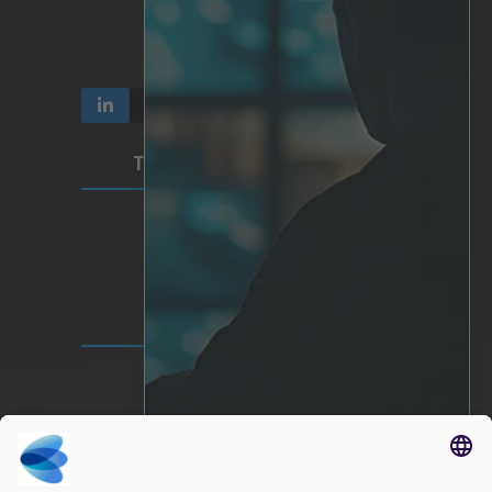
Comunicación e informes
Participación y propiedad
Gobierno corporativo
TÉRMINOS Y PRIVACIDAD
Vídeo Privacidad
Política de privacidad
Condiciones de uso
SEDE MUNDIAL
Lindholmspiren 7A
417 56 Gotemburgo
Suecia
+46 (0) 771-41 11 00