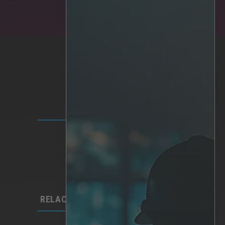
SOLUCIONES
Plataforma IRIS
Analítica
IA personalizada
Hardware
Integraciones​
RELACIONES CON LOS INVERSORES