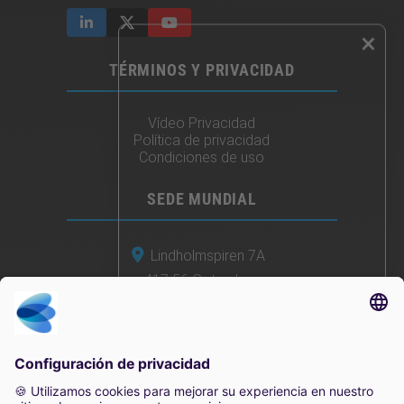
×
TÉRMINOS Y PRIVACIDAD
Vídeo Privacidad
Política de privacidad
Condiciones de uso
SEDE MUNDIAL
Lindholmspiren 7A
417 56 Gotemburgo
Suecia
+46 (0) 771-41 11 00
sales@irisity.com