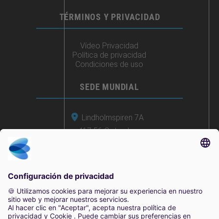
TÉRMINOS Y PRIVACIDAD
Vídeo Privacidad
Política de privacidad
Condiciones de uso
SEDE MUNDIAL
Lindholmspiren 7A
417 56 Gotemburgo
Suecia
+46 (0) 771-41 11 00
sales@irisity.com
2025 Irisity AB. Todos los derechos reservados.