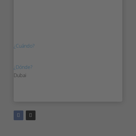
Internacional
Gracias por su presencia en el Salón
Aeronáutico Internacional.
¿Cuándo?
Del 9 al 11 de mayo de 2023
¿Dónde?
Dubai