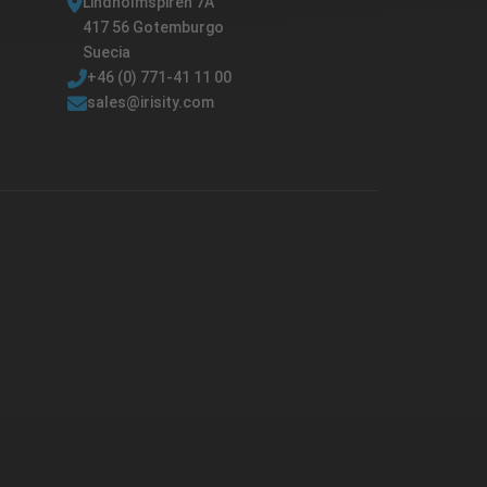
Lindholmspiren 7A
417 56 Gotemburgo
Suecia
+46 (0) 771-41 11 00
sales@irisity.com