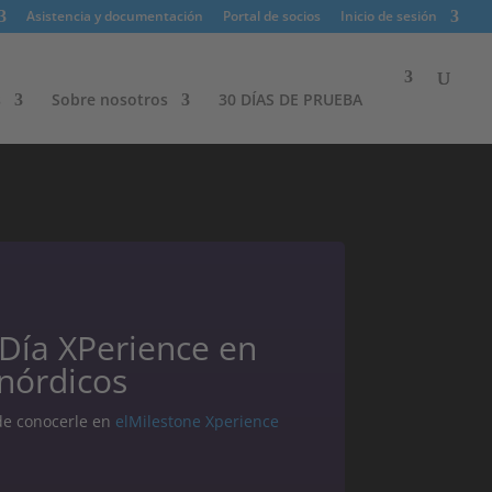
Asistencia y documentación
Portal de socios
Inicio de sesión
s
Sobre nosotros​
30 DÍAS DE PRUEBA
Día XPerience en
 nórdicos
de conocerle en
elMilestone Xperience