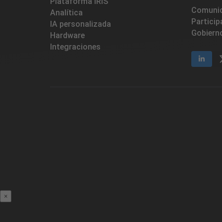
Plataforma IRIS
Comunic
Analítica
Particip
IA personalizada
Gobiern
Hardware
Integraciones​
×