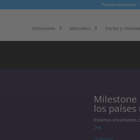
Para los inversores
Soluciones
Mercados
Socios y cliente
Milestone 
los países
Estamos encantados 
Day
¿Cuándo?