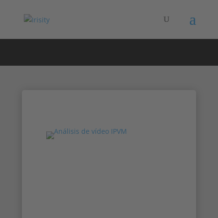
Irisity en la feria
de nuevos
productos en
línea de IPVM