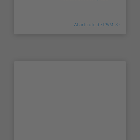
Irisity , IPVM examina las condiciones del
acuerdo, el encaje y el futuro de la empresa.
Al artículo de IPVM >>
Noticias y prensa: Lea las últimas
noticias de Irisity
Consulte las últimas noticias y medios de
comunicación sobre Irisity y la tecnología
IRIS™. Obtenga más información sobre
nuestras asociaciones, lea sobre nuevas
colaboraciones y conozca al equipo que lo
hace posible. Explore historias y comunicados