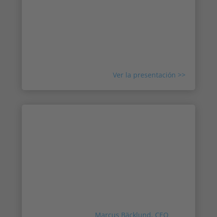
Irisity y la plataforma de software de análisis
de vídeo impulsada por IA innoVi en el 2022
IPVM's Video Analytics Online Show. AJ habla
sobre los recursos combinados de AgentVi e
Irisity, el futuro de la empresa y lo que nos
diferencia.
Ver la presentación >>
Prensa: La sueca Irisity adquiere
Agent Vi
Agent Vi, uno de los desarrolladores de
análisis de videovigilancia más antiguos, ha
sido adquirido por Irisity, una empresa sueca
que cotiza en bolsa. En esta nota, basada en
los comentarios de
Marcus Bäcklund, CEO