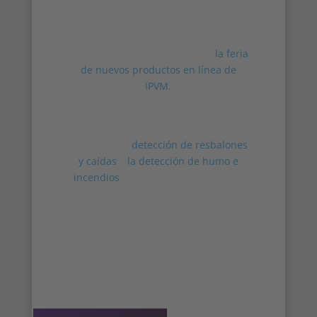
El Director de Ingresos AJ Frazer y el
Director de Productos Victor
Hagelbäck presentan Irisity en
la feria
de nuevos productos en línea de
IPVM.
Victor y AJ presentan cómo los análisis
avanzados de comportamiento de
Irisitypara la
detección de resbalones
y caídas
y
la detección de humo e
incendios
se están integrando en el
software innoVi, añadiéndose a las
detecciones existentes en tiempo real,
la búsqueda forense avanzada y la
inteligencia empresarial.