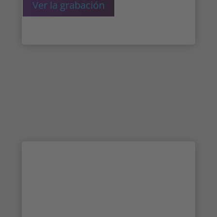
Ver la grabación
Webinar: Irisity en la feria en línea
de análisis de vídeo IPVM
El Chief Revenue Office AJ Frazer presenta