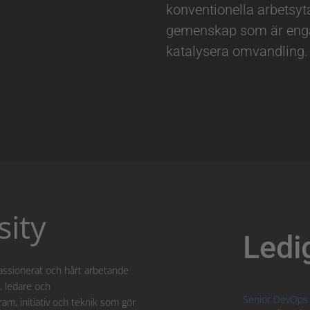
konventionella arbetsyt
gemenskap som är enga
katalysera omvandling.
sity
Ledi
t passionerat och hårt arbetande
, ledare och
Senior DevOps 
ram, initiativ och teknik som gör