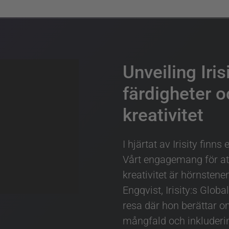
Unveiling Iris
färdigheter o
kreativitet
I hjärtat av Irisity finns
Vårt engagemang för att
kreativitet är hörnsten
Engqvist, Irisity:s Glob
resa där hon berättar om
mångfald och inkluderin