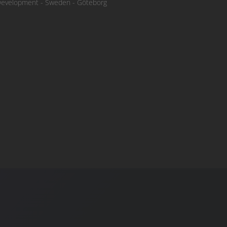
Development
-
Sweden
-
Göteborg