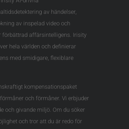
Irisity AI-drivna
altidsdetektering av händelser,
ökning av inspelad video och
 förbättrad affärsintelligens. Irisity
ver hela världen och definierar
gens med smidigare, flexiblare
enskraftigt kompensationspaket
 förmåner och förmåner. Vi erbjuder
e och givande miljö. Om du söker
ighet och tror att du är redo för