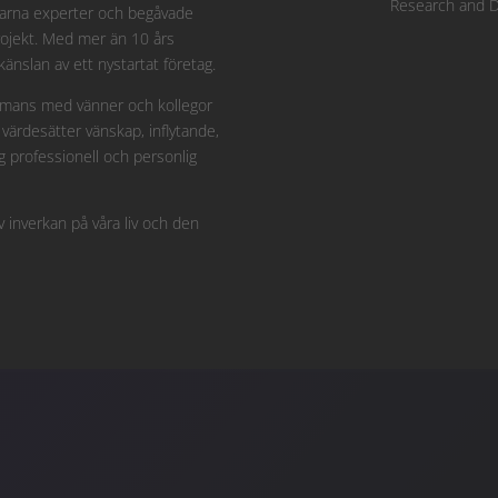
Research and 
erfarna experter och begåvade
projekt. Med mer än 10 års
änslan av ett nystartat företag.
lsammans med vänner och kollegor
värdesätter vänskap, inflytande,
g professionell och personlig
v inverkan på våra liv och den