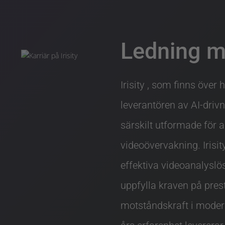
Ledning me
Irisity , som finns över 
leverantören av AI-driv
särskilt utformade för 
videoövervakning. Irisit
effektiva videoanalyslö
uppfylla kraven på pres
motståndskraft i moder