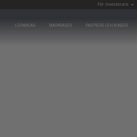
För investerare
LÖSNINGAR
MARKNADER
PARTNERS OCH KUNDER
 team av