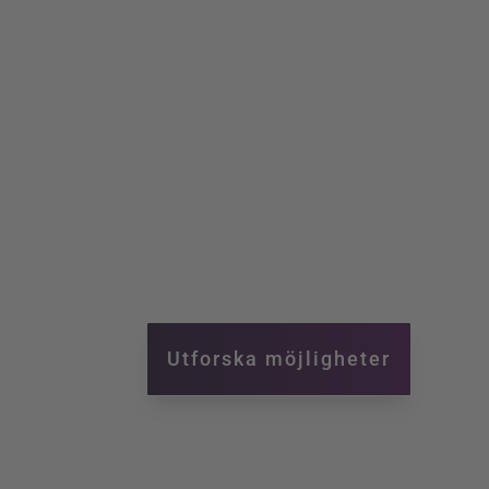
engagerade, 
personer som
förändra vär
Utforska möjligheter