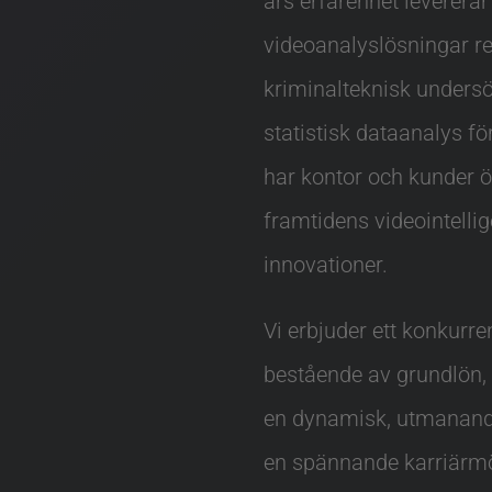
års erfarenhet levererar 
videoanalyslösningar re
kriminalteknisk unders
statistisk dataanalys för
har kontor och kunder ö
framtidens videointelli
innovationer.
Vi erbjuder ett konkurr
bestående av grundlön,
en dynamisk, utmanand
en spännande karriärmöjl