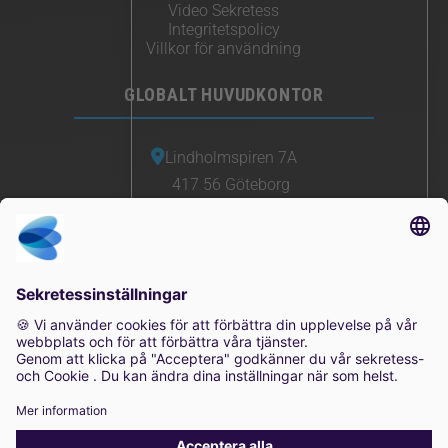
Video Sekretess
Integritetspolicy
Villkor för användning
GLOBALT HUVUDKONTOR
Lindholmspiren 7A
417 56 Göteborg
Sverige
0771-41 11 00
sales@irisity.com
© 2025 Irisity AB. Alla rättigheter förbehållna.