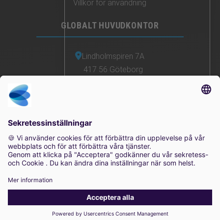
Villkor för användning
GLOBALT HUVUDKONTOR
Lindholmspiren 7A
417 56 Göteborg
Sverige
0771-41 11 00
sales@irisity.com
© 2025 Irisity AB. Alla rättigheter förbehållna.