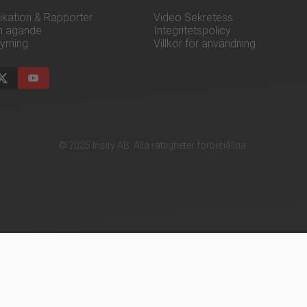
kation & Rapporter
Video Sekretess
h ägande
Integritetspolicy
yrning
Villkor för användning
© 2025 Irisity AB. Alla rättigheter förbehållna.