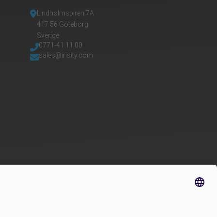
Lindholmspiren 7A
417 56 Göteborg
Sverige
0771-41 11 00
sales@irisity.com