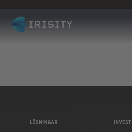
Laddar pressmeddelande....
LÖSNINGAR
INVEST