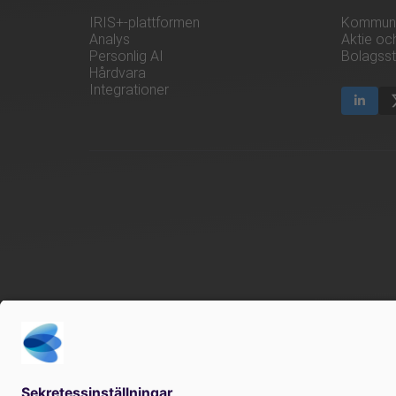
IRIS+-plattformen
Kommuni
Analys
Aktie oc
Personlig AI
Bolagsst
Hårdvara
Integrationer