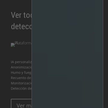
Ver todas nuestras
detecciones
IA personalizada
Patient Monitoring
Anonimización
Anomaly Detection
Humo y fuego
Unattended Objects
Recuento de multitudes
Grouping
Monitorización del tráfico
Loitering Detection
Detección de intrusos
Facial Recognition
Ver más