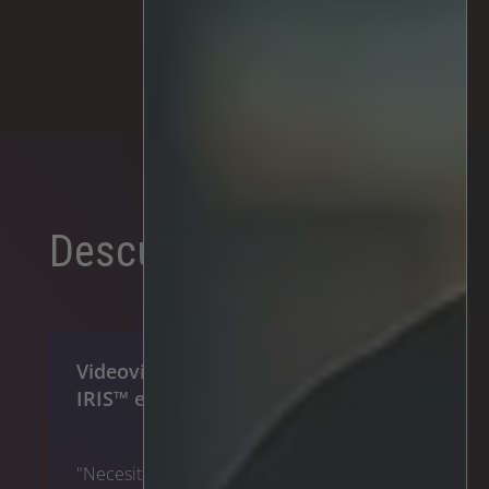
Tráfico
Supervisión
Descubra más:
Videovigilancia con anonimización
IRIS™ en la ciudad de Gotemburgo
"Necesitábamos una solución que