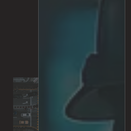
Fuego y humo
Cruce de lineas​