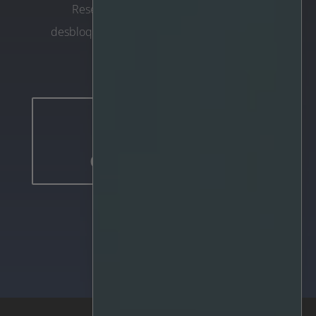
Reserve una demostración ahora y
desbloquee el potencial de IRIS+™ para su
organización.
Reserve una
demostración