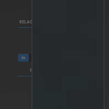
IA personalizada
Hardware
Integraciones​
RELACIONES CON LOS INVERSORES
Comunicación e informes
Participación y propiedad
Gobierno corporativo
TÉRMINOS Y PRIVACIDAD
Vídeo Privacidad
Política de privacidad
Condiciones de uso
SEDE MUNDIAL