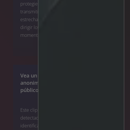
protegiera la intimidad de los alumnos y
transmitiera el mensaje de una zona
estrechamente vigilada. Ahora podemos
dirigir los recursos al lugar adecuado en el
momento oportuno".
Leer la entrevista >
Vea un clip de ejemplo de
anonimización en entornos
públicos
Este clip de ejemplo muestra una intrusión
detectada en el tejado de un colegio. La
identificación de la persona es imposible,