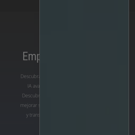
Empiece hoy mismo
Descubra el poder del análisis de vídeo con
IA avanzada con la plataforma IRIS+™.
Descubra cómo nuestra plataforma puede
mejorar su seguridad, aumentar la eficiencia
y transformar los procesos de toma de
decisiones.