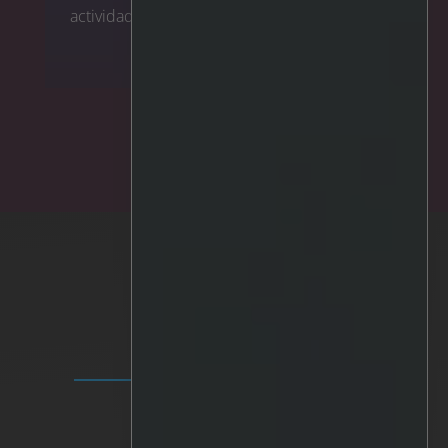
actividad sospechosa se ...
La tecnología IRIS™ >
SOLUCIONES
Plataforma IRIS
Analítica