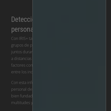
Detección de grupos de
personas
Con IRIS+ también puede identificar cuándo
grupos de personas se reúnen y permanecen
juntos durante un periodo de tiempo predefinido
a distancias cortas. Este proceso implica examinar
factores como el tamaño del grupo, la proximidad
entre los individuos y la duración de su reunión.
Con esta información, las autoridades o el
personal de seguridad pueden tomar decisiones
bien fundadas en materia de control de
multitudes y gestión de la seguridad.