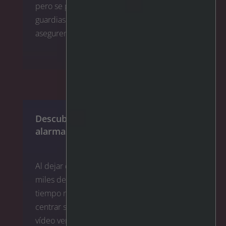
pero se puede llamar rápidamente a los
guardias para que acudan al lugar y se
aseguren de que nadie resulte herido.
Clip de alarma de anonimización >
Descubra las ventajas de utilizar las
alarmas con IRIS™.
Al dejar que IRIS™ cribe incansablemente
miles de horas de vídeo en streaming en
tiempo real, los operadores pueden
centrar su atención en los segundos de
vídeo verdaderamente importantes. Cada