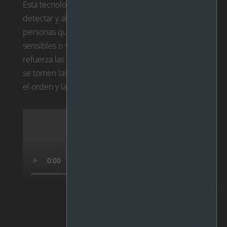
Esta tecnología es especialmente útil para
detectar y alertar sobre situaciones como
personas que hacen cola, se reúnen en zonas
sensibles o se agolpan en esclusas, lo que
refuerza las medidas de seguridad y garantiza que
se tomen las medidas adecuadas para mantener
el orden y la seguridad.