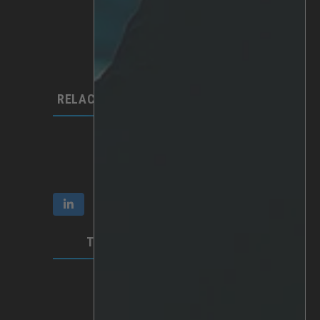
Plataforma IRIS
Analítica
IA personalizada
Hardware
Integraciones​
RELACIONES CON LOS INVERSORES
Comunicación e informes
Participación y propiedad
Gobierno corporativo
TÉRMINOS Y PRIVACIDAD
Vídeo Privacidad
Política de privacidad
Condiciones de uso