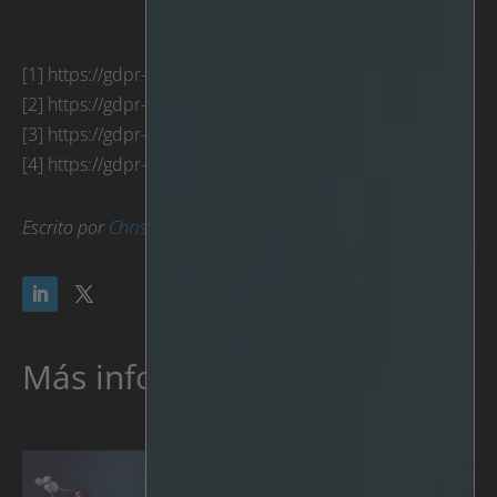
[1] https://gdpr-info.eu/
[2] https://gdpr-info.eu/recitals/no-26/
[3] https://gdpr-info.eu/art-25-gdpr/
[4] https://gdpr-info.eu/art-83-gdpr/
Escrito por
Christopher Jacklin
Más información: