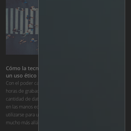
Cómo la tecnología de anonimización garantiza
un uso ético de la videovigilancia
Con el poder cada vez mayor de la IA, innumerables
horas de grabaciones de vídeo son ahora una gran
cantidad de datos procesables. Sin embargo, si se ponen
en las manos equivocadas, estos datos también pueden
utilizarse para una variedad de propósitos que van
mucho más allá de la seguridad o la eficiencia.