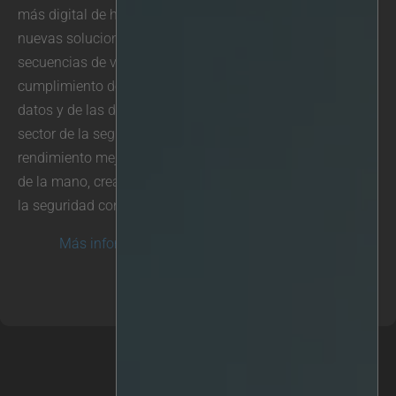
más digital de hoy en día, está claro que se necesitan
nuevas soluciones como la anonimización de las
secuencias de vídeo de CCTV para facilitar el
cumplimiento de las prácticas éticas de tratamiento de
datos y de las directrices legales actuales y futuras en el
sector de la seguridad. En Irisity, creemos que el
rendimiento mejorado de la IA, la ética y la privacidad van
de la mano, creando una marca positiva en la industria de
la seguridad con cámaras.
Más información sobre la anonimización de IRIS >>