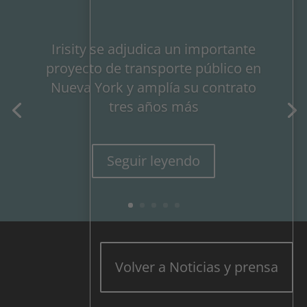
Irisity se adjudica un importante
proyecto de transporte público en
Nueva York y amplía su contrato
tres años más
Seguir leyendo
Volver a Noticias y prensa