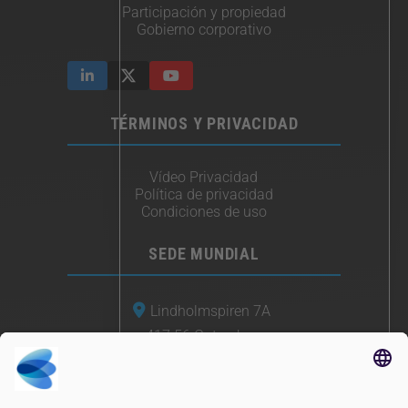
Participación y propiedad
Gobierno corporativo
TÉRMINOS Y PRIVACIDAD
Vídeo Privacidad
Política de privacidad
Condiciones de uso
SEDE MUNDIAL
Lindholmspiren 7A
417 56 Gotemburgo
Suecia
+46 (0) 771-41 11 00
sales@irisity.com