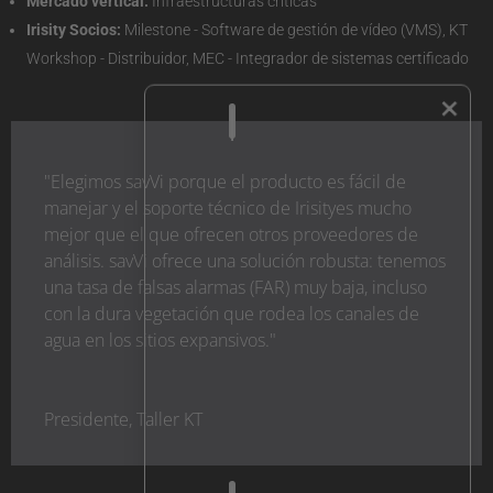
Mercado vertical:
Infraestructuras críticas
Irisity Socios:
Milestone - Software de gestión de vídeo (VMS), KT
Workshop - Distribuidor, MEC - Integrador de sistemas certificado
×
"Elegimos savVi porque el producto es fácil de
manejar y el soporte técnico de Irisityes mucho
mejor que el que ofrecen otros proveedores de
análisis. savVi ofrece una solución robusta: tenemos
una tasa de falsas alarmas (FAR) muy baja, incluso
con la dura vegetación que rodea los canales de
agua en los sitios expansivos."
Presidente
,
Taller KT