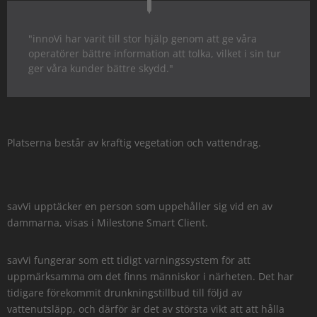
"innoVi har varit till stor hjälp genom att ge våra
operatörer bättre information att tolka, vilket i sin tur
ger våra kunder bättre skydd."
Platserna består av kraftig vegetation och vattendrag.
savVi upptäcker en person som uppehåller sig vid en av
dammarna, visas i Milestone Smart Client.
savVi fungerar som ett tidigt varningssystem för att
uppmärksamma om det finns människor i närheten. Det har
tidigare förekommit drunkningstillbud till följd av
vattenutsläpp, och därför är det av största vikt att att hålla