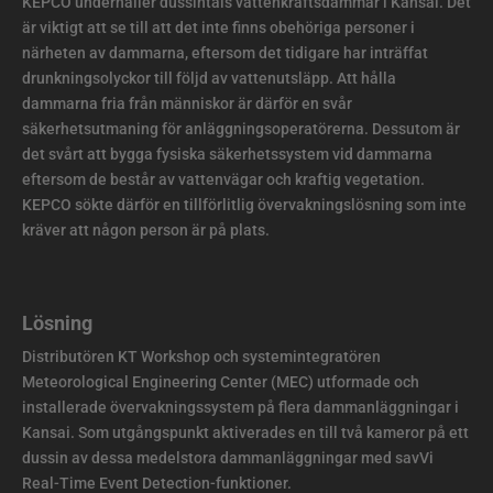
KEPCO underhåller dussintals vattenkraftsdammar i Kansai. Det
är viktigt att se till att det inte finns obehöriga personer i
närheten av dammarna, eftersom det tidigare har inträffat
drunkningsolyckor till följd av vattenutsläpp. Att hålla
dammarna fria från människor är därför en svår
säkerhetsutmaning för anläggningsoperatörerna. Dessutom är
det svårt att bygga fysiska säkerhetssystem vid dammarna
eftersom de består av vattenvägar och kraftig vegetation.
KEPCO sökte därför en tillförlitlig övervakningslösning som inte
kräver att någon person är på plats.
Lösning
Distributören KT Workshop och systemintegratören
Meteorological Engineering Center (MEC) utformade och
installerade övervakningssystem på flera dammanläggningar i
Kansai. Som utgångspunkt aktiverades en till två kameror på ett
dussin av dessa medelstora dammanläggningar med savVi
Real-Time Event Detection-funktioner.