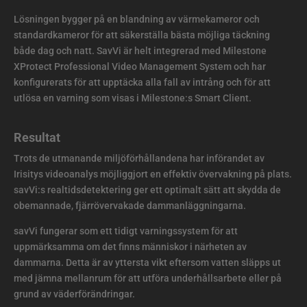
Lösningen bygger på en blandning av värmekameror och
standardkameror för att säkerställa bästa möjliga täckning
både dag och natt. SavVi är helt integrerad med Milestone
XProtect Professional Video Management System och har
konfigurerats för att upptäcka alla fall av intrång och för att
utlösa en varning som visas i Milestone:s Smart Client.
Resultat
Trots de utmanande miljöförhållandena har införandet av
Irisitys videoanalys möjliggjort en effektiv övervakning på plats.
savVi:s realtidsdetektering ger ett optimalt sätt att skydda de
obemannade, fjärrövervakade dammanläggningarna.
savVi fungerar som ett tidigt varningssystem för att
uppmärksamma om det finns människor i närheten av
dammarna. Detta är av yttersta vikt eftersom vatten släpps ut
med jämna mellanrum för att utföra underhållsarbete eller på
grund av väderförändringar.