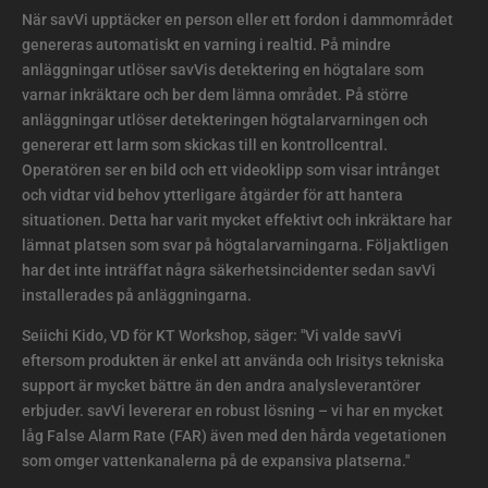
När savVi upptäcker en person eller ett fordon i dammområdet
genereras automatiskt en varning i realtid. På mindre
anläggningar utlöser savVis detektering en högtalare som
varnar inkräktare och ber dem lämna området. På större
anläggningar utlöser detekteringen högtalarvarningen och
genererar ett larm som skickas till en kontrollcentral.
Operatören ser en bild och ett videoklipp som visar intrånget
och vidtar vid behov ytterligare åtgärder för att hantera
situationen. Detta har varit mycket effektivt och inkräktare har
lämnat platsen som svar på högtalarvarningarna. Följaktligen
har det inte inträffat några säkerhetsincidenter sedan savVi
installerades på anläggningarna.
Seiichi Kido, VD för KT Workshop, säger: "Vi valde savVi
eftersom produkten är enkel att använda och Irisitys tekniska
support är mycket bättre än den andra analysleverantörer
erbjuder. savVi levererar en robust lösning – vi har en mycket
låg False Alarm Rate (FAR) även med den hårda vegetationen
som omger vattenkanalerna på de expansiva platserna."