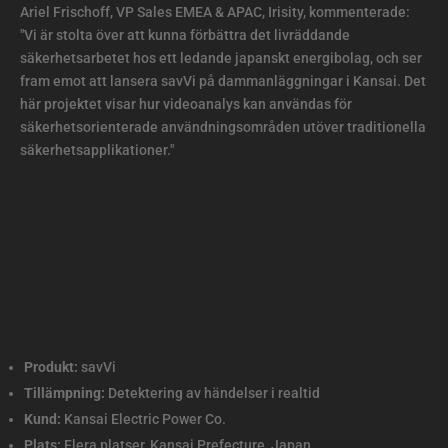
Ariel Frischoff, VP Sales EMEA & APAC, Irisity, kommenterade:
"Vi är stolta över att kunna förbättra det livräddande
säkerhetsarbetet hos ett ledande japanskt energibolag, och ser
fram emot att lansera savVi på dammanläggningar i Kansai. Det
här projektet visar hur videoanalys kan användas för
säkerhetsorienterade användningsområden utöver traditionella
säkerhetsapplikationer."
Produkt:
savVi
Tillämpning:
Detektering av händelser i realtid
Kund:
Kansai Electric Power Co.
Plats:
Flera platser, Kansai Prefecture, Japan