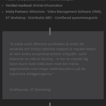
Vertikal marknad:
Kritisk infrastruktur
Irisity Partners:
Milestone - Video Management Software (VMS),
KT Workshop - Distributör, MEC - Certifierad systemintegratör
"Vi valde savVi eftersom produkten är enkel att
använda och Irisitys tekniska support är mycket bättre
än den andra analysleverantörer erbjuder. savVi
levererar en robust lösning – vi har en mycket låg
False Alarm Rate (FAR) även med den hårda
vegetationen som omger vattenkanalerna på de
expansiva anläggningarna."
Ordförande
,
KT Workshop