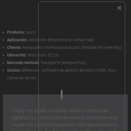
×
Producto:
savVi
Aplicación:
Detección de eventos en tiempo real
Cliente:
Aeropuerto Internacional Austin Straubel de Green Bay
Ubicación:
Wisconsin, EE.UU.
Mercado vertical:
Transporte (aeropuertos)
Socios:
Milestone - Software de gestión de vídeo (VSM), Axis -
Cámaras de red
"Irisity nos ayudó a mejorar nuestro sistema de
vigilancia con detección de eventos en tiempo real,
lo que nos permitió responder más rápidamente a