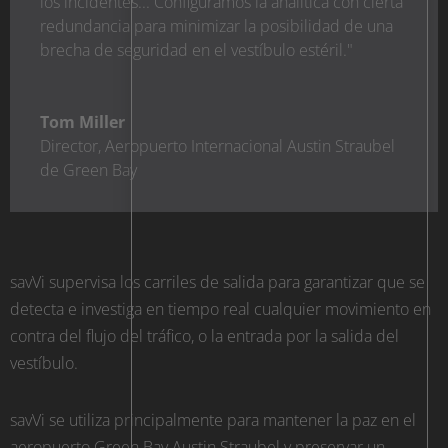
los incidentes... Configuramos la analítica con cierta
redundancia para minimizar la posibilidad de una
brecha de seguridad en el vestíbulo estéril."
Tom Miller
Director
,
Aeropuerto Internacional Austin Straubel
de Green Bay
savVi supervisa los carriles de salida para garantizar que se
detecta e investiga en tiempo real cualquier movimiento en
contra del flujo del tráfico, o la entrada por la salida del
vestíbulo.
savVi se utiliza principalmente para mantener la paz en el
aeropuerto Green Bay Austin Straubel y preservar un