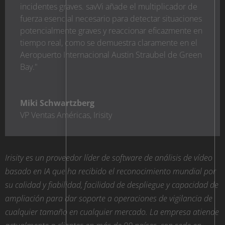
incidentes graves. savVi añade el multiplicador de
fuerza esencial necesario para detectar situaciones
potencialmente graves y reaccionar eficazmente en
tiempo real, como se demuestra claramente en el
Aeropuerto Internacional Austin Straubel de Green
Bay."
Miki Schwartzberg
VP Ventas Américas
,
Irisity
Irisity es un proveedor líder de software de análisis de vídeo
basado en IA que ha recibido el reconocimiento mundial por
su calidad y fiabilidad, facilidad de despliegue y capacidad de
ampliación para dar soporte a operaciones de vigilancia de
cualquier tamaño en cualquier mercado. La empresa atiende