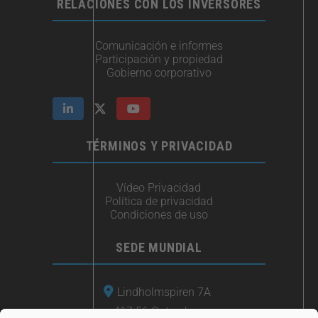
RELACIONES CON LOS INVERSORES
Comunicación e informes
Participación y propiedad
Gobierno corporativo
TÉRMINOS Y PRIVACIDAD
Vídeo Privacidad
Política de privacidad
Condiciones de uso
SEDE MUNDIAL
Lindholmspiren 7A
417 56 Gotemburgo