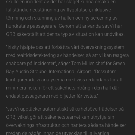
skulle en incident av det här slaget kunna orsaka en
fullständig nedstängning av flygplatsen, inklusive
tömning och skanning av hallen och ny screening av
hundratals passagerare. Genom att använda savVi har
GRB säkerställt att denna typ av situation kan undvikas.
"Irisity hjälpte oss att förbättra vårt övervakningssystem
med realtidsdetektering av händelser, så att vi kan reagera
snabbare på incidenter", säger Tom Miller, chef för Green
Bay Austin Straubel International Airport. "Dessutom
konfigurerade vi analyserna med viss redundans för att
minimera risken för ett säkerhetsintrång i den hall där
endast passagerare med biljetter får vistas.”
"savVi upptäcker automatiskt säkerhetsöverträdelser på
GRB, vilket gör att säkerhetsteamet kan utnyttja sin
övervakningsinfrastruktur och hantera sådana händelser
medan de pågår, innan de utvecklas till allvarliga