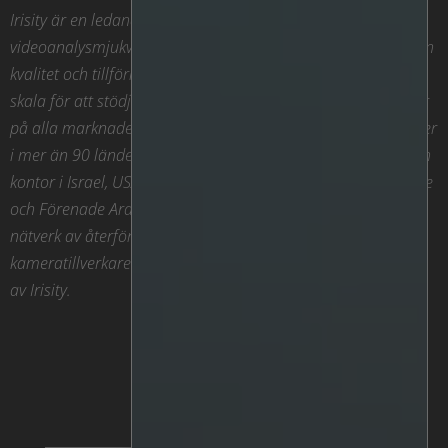
Irisity är en ledande leverantör av AI-driven
videoanalysmjukvara som har fått globalt erkännande för sin
kvalitet och tillförlitlighet, enkla distribution och förmåga att
skala för att stödja övervakningsverksamhet av alla storlekar
på alla marknader. Företaget betjänar för närvarande kunder
i mer än 90 länder, med huvudkontor i Göteborg, Sverige och
kontor i Israel, USA, Colombia, Brasilien, Argentina, Singapore
och Förenade Arabemiraten. Irisity verkar genom ett globalt
nätverk av återförsäljare, partners, säkerhetsföretag och
kameratillverkare. Sedan 13 oktober 2021 är Agent Vi en del
av Irisity.