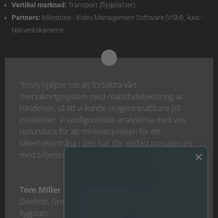
Vertikal marknad:
Transport (flygplatser)
Partners:
Milestone - Video Management Software (VSM), Axis -
Nätverkskameror
"Irisity hjälpte oss att förbättra vårt
övervakningssystem med realtidsdetektering av
händelser, så att vi kunde reagera snabbare på
incidenter. Vi konfigurerade analyserna med viss
redundans för att minimera risken för ett
säkerhetsintrång i den hall där endast passagerare
×
med biljetter får vistas.”
Tom Miller
Direktör
,
Green Bay Austin Straubel Internationella
flygplats