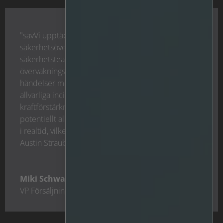
"savVi upptäcker automatiskt
säkerhetsöverträdelser på GRB, vilket gör att
säkerhetsteamet kan utnyttja sin
övervakningsinfrastruktur och hantera sådana
händelser medan de pågår, innan de utvecklas till
allvarliga incidenter. savVi tillför den viktiga
kraftförstärkning som krävs för att upptäcka
potentiellt allvarliga situationer och reagera effektivt
i realtid, vilket tydligt demonstreras på Green Bay
Austin Straubel International Airport."
Miki Schwartzberg
VP Försäljning Amerika
,
Irisity