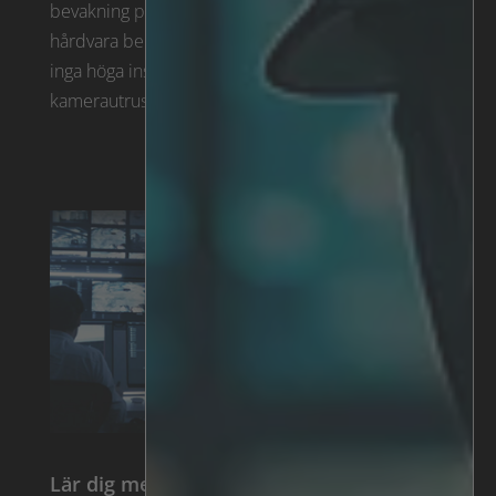
bevakning på plats med 50 procent. Ingen ny
hårdvara behövdes och därför medfördes heller
inga höga installations- eller
kamerautrustningskostnader.
Lär dig mer om våra lösningar för