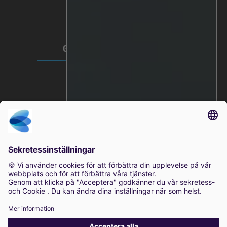
Video Sekretess
Integritetspolicy
Villkor för användning
GLOBALT HUVUDKONTOR
Lindholmspiren 7A
417 56 Göteborg
Sverige
0771-41 11 00
sales@irisity.com
© 2025 Irisity AB. Alla rättigheter förbehållna.