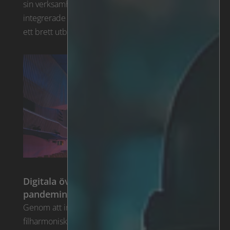
sin verksamhet. G4S är världens ledande globala,
integrerade säkerhetsföretag. Företaget erbjuder
ett brett utbud av säkerhetstjänster som ...
Digitala övervakningsoperationer i
pandemins spår
Genom att installera IRIS™ på Kurzemes
filharmoniska, har G4S Lettland kunnat minska sin