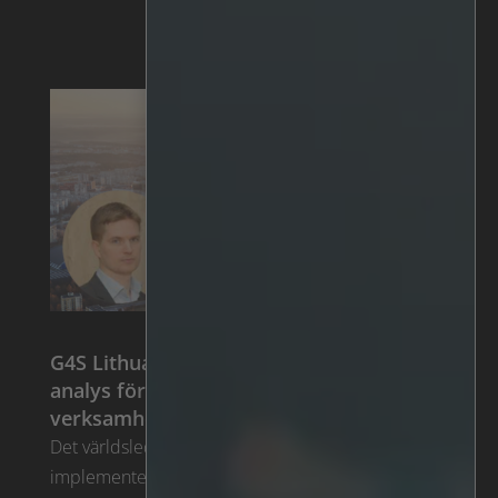
G4S Lithuania implementerar IRIS™
analys för att transformera
verksamheten
Det världsledande säkerhetsföretaget G4S
implementerar AI-videoanalys för att transformera