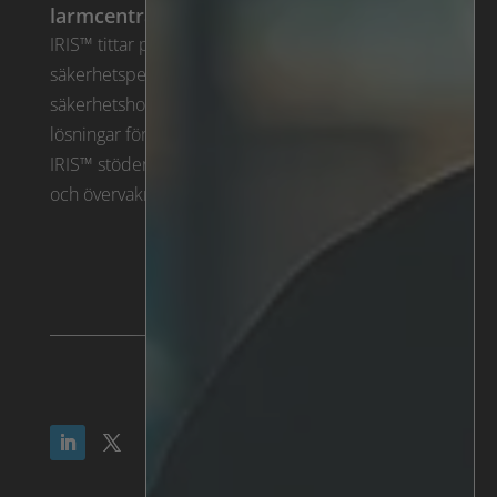
larmcentraler
IRIS™ tittar på alla kameror, hela tiden, låter
säkerhetspersonal fokusera på verkliga
säkerhetshot när de inträffar. Läs mer om våra
lösningar för SOC och larmmottagande centraler.
IRIS™ stöder analys samt larmhantering, inspelning
och övervakning.