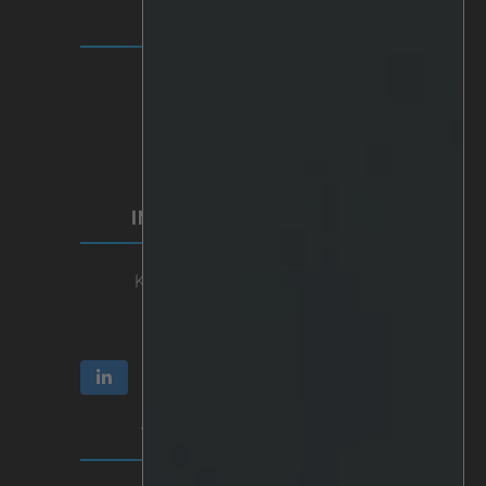
LÖSNINGAR
IRIS+-plattformen
Analys
Personlig AI
Hårdvara
Integrationer
INVESTERARRELATIONER
Kommunikation & Rapporter
Aktie och ägande
Bolagsstyrning
VILLKOR & INTEGRITET