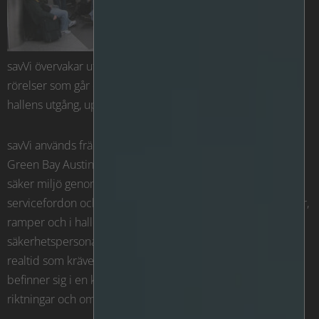
savVi övervakar utfartsfilerna för att säkerställa att alla
rörelser som går emot trafikflödet, eller inpassering genom
hallens utgång, upptäcks och utreds i realtid.
savVi används främst för att upprätthålla ordningen på
Green Bay Austin Straubel Airport och bevara en trygg och
säker miljö genom att övervaka rörelserna för flygplan,
servicefordon och personal på flygbolagens landningsbanor,
ramper och i hallen. savVi skickar automatiskt ett larm till
säkerhetspersonalen när den upptäcker en händelse i
realtid som kräver hantering. Till exempel personer som
befinner sig i en körfil för fordon eller rör sig i begränsade
riktningar och områden inom flygplatsen.