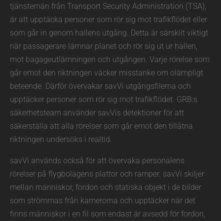
tjänstemän från Transport Security Administration (TSA),
är att upptäcka personer som rör sig mot trafikflödet eller
som går in genom hallens utgång. Detta är särskilt viktigt
när passagerare lämnar planet och rör sig ut ur hallen,
mot bagageutlämningen och utgången. Varje rörelse som
går emot den riktningen väcker misstanke om olämpligt
beteende. Därför övervakar savVi utgångsfilerna och
upptäcker personer som rör sig mot trafikflödet. GRB:s
säkerhetsteam använder savVis detektioner för att
säkerställa att alla rörelser som går emot den tillåtna
riktningen undersöks i realtid.
savVi används också för att övervaka personalens
rörelser på flygbolagens plattor och ramper. savVi skiljer
mellan människor, fordon och statiska objekt i de bilder
som strömmas från kamerorna och upptäcker när det
finns människor i en fil som endast är avsedd för fordon,