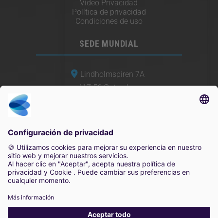
Vídeo Privacidad
Política de privacidad
Condiciones de uso
SEDE MUNDIAL
Lindholmspiren 7A
417 56 Gotemburgo
Suecia
+46 (0) 771-41 11 00
sales@irisity.com
2025 Irisity AB. Todos los derechos reservados.