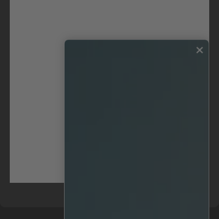
AgentVi son pioneros en la industria con 
tecnología analítica de vídeo de IA de última 
generación que permite a los usuarios 
centrarse en los eventos más importantes 
×
dentro de sus operaciones en tiempo real. 
Tengo muchas ganas de seguir ampliando y 
haciendo crecer la presencia de la empresa 
en todo el mundo, al tiempo que construimos 
una operación de salida al mercado que dé 
prioridad a los socios", afirma Raziel Bareket, 
Director de Operaciones.