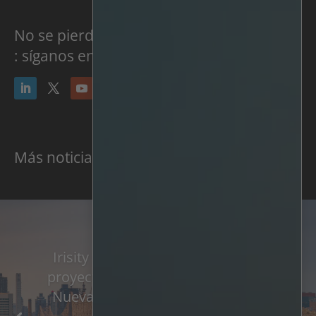
No se pierda ninguna novedad en
: síganos en las redes sociales:
Más noticias y prensa
Irisity se adjudica un importante
proyecto de transporte público en
Nueva York y amplía su contrato