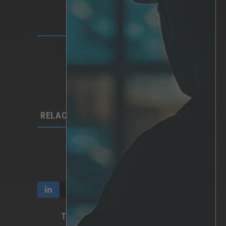
SOLUCIONES
Plataforma IRIS
Analítica
IA personalizada
Hardware
Integraciones​
RELACIONES CON LOS INVERSORES
Comunicación e informes
Participación y propiedad
Gobierno corporativo
TÉRMINOS Y PRIVACIDAD