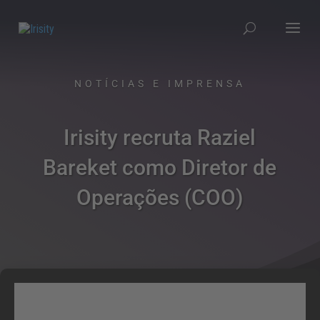
NOTÍCIAS E IMPRENSA
Irisity recruta Raziel
Bareket como Diretor de
Operações (COO)