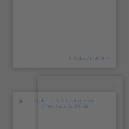
IRIS™. Obtenga más información sobre
nuestras asociaciones, lea sobre nuevas
colaboraciones y conozca al equipo que lo
hace posible. Explore historias y
comunicados de prensa de todo el mundo
sobre Irisity.
Noticias y prensa >>
×
Mayor seguridad con los análisis
IRIS™ en el metro de Estocolmo