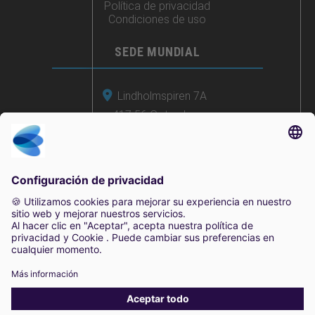
Política de privacidad
Condiciones de uso
SEDE MUNDIAL
Lindholmspiren 7A
417 56 Gotemburgo
Suecia
+46 (0) 771-41 11 00
sales@irisity.com
2025 Irisity AB. Todos los derechos reservados.