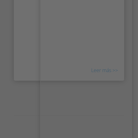
Para aumentar la seguridad personal de
todos los viajeros en sus estaciones, el Metro
de Estocolmo (SL) ha decidido invertir en el
nuevo sistema de vigilancia basado en IA
IRIS™ Rail, que enviará alertas en tiempo real
cada vez que alguien o algo entre en la zona
de vías.
Leer más >>