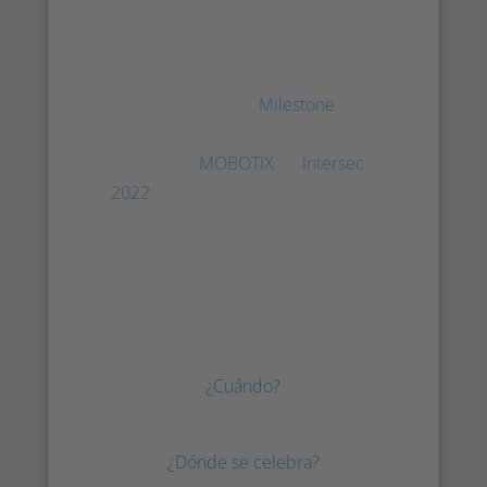
Dubai!
Del 16 al 18 de enero de 2022 Irisity
participó junto con
Milestone
en el
stand S1-H20, y en el stand SA-A26
junto con
MOBOTIX
en
Intersec
2022
en Dubai. Nuestros expertos
en vigilancia con cámaras
inteligentes estuvieron presentes
para hablar sobre IA, análisis de
vídeo inteligente, ciudades seguras
e infraestructuras seguras.
¿Cuándo?
Del 16 al 18 de enero de 2022
¿Dónde se celebra?