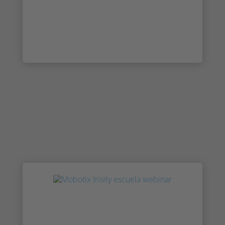
Pabellones 3 - 6 y Sheikh Saeed 1-3
& Trade Centre Arena,
Dubai World Trade Centre
Prensa: Irisity anuncia la apertura de
su oficina en los EAU