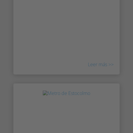
Continuamos nuestra expansión
internacional con la apertura de una nueva
oficina de ventas en los Emiratos Árabes
Unidos. La oficina, con sede en Abu-Dhabi,
estará dirigida por Marc Sanders, que se
encargará de gestionar las actividades de
venta de la empresa en los países del CCG.
Leer más >>
Noticias y prensa: Lea las últimas
noticias de Irisity
Consulte las últimas noticias y medios de
comunicación sobre Irisity y la tecnología