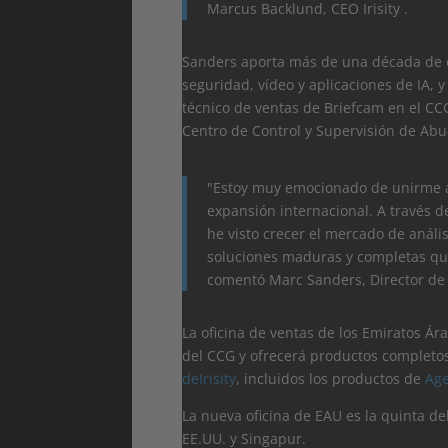
Marcus Backlund, CEO Irisity .
Sanders aporta más de una década de e
seguridad, vídeo y aplicaciones de IA, 
técnico de ventas de Briefcam en el CCG
Centro de Control y Supervisión de Abu
"Estoy muy emocionado de unirme a I
expansión internacional. A través d
he visto crecer el mercado de análi
soluciones maduras y completas que 
comentó Marc Sanders, Director de V
La oficina de ventas de los Emiratos Ár
del CCG y ofrecerá productos completos
deIrisity
, incluidos los productos de
Age
La nueva oficina de EAU es la quinta del
EE.UU. y Singapur.