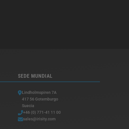
SEDE MUNDIAL
Lindholmspiren 7A
417 56 Gotemburgo
Suecia
+46 (0) 771-41 11 00
sales@irisity.com