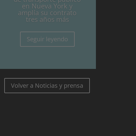
en Nueva York y
amplía su contrato
tres años más
Seguir leyendo
Volver a Noticias y prensa