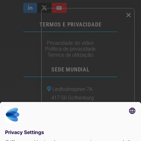
×
TERMOS E PRIVACIDADE
Privacidade do vídeo
Política de privacidade
Termos de utilização
SEDE MUNDIAL
Lindholmspiren 7A
417 56 Gothenburg
Suécia
+46 (0) 771-41 11 00
sales@irisity.com