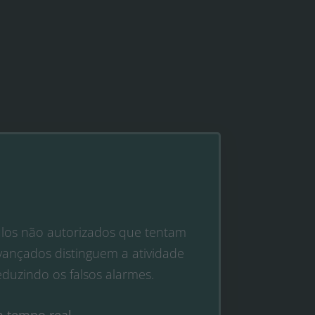
culos não autorizados que tentam
avançados distinguem a atividade
eduzindo os falsos alarmes.
m tempo real