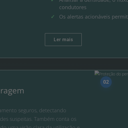
condutores
Os alertas acionáveis permi
Ler mais
02
aragem
amento seguros, detectando
dades suspeitas. Também conta os
do uma visão clara da utilização e