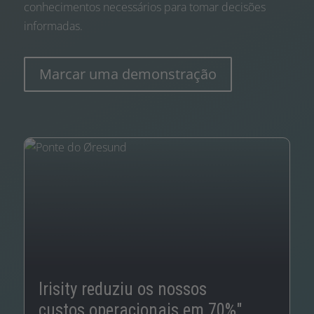
conhecimentos necessários para tomar decisões
informadas.
Marcar uma demonstração
S
c
A 
Ge
Irisity reduziu os nossos
às
custos operacionais em 70%"
te