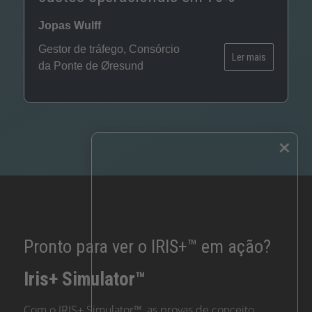
in
Jopas Wulff
c
Gestor de tráfego, Consórcio
tu
Ler mais
da Ponte de Øresund
Se
×
Pronto para ver o IRIS+™ em ação?
Iris+ Simulator™
Com o IRIS+ Simulator™, as provas de conceito