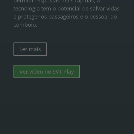
permitir respostas mais rápidas, a
tecnologia tem o potencial de salvar vidas
e proteger os passageiros e o pessoal do
comboio.
Ler mais
Ver vídeo no SVT Play
Como o IRIS+ transforma os
transportes e os caminhos-de-