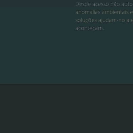
Desde acesso não autor
anomalias ambientais e
soluções ajudam-no a ev
aconteçam.
forma a segurança do centro