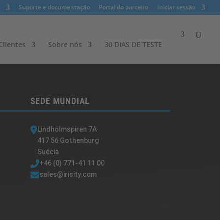
Suporte e documentação
Portal do parceiro
Iniciar sessão
lientes​
Sobre nós
30 DIAS DE TESTE
SEDE MUNDIAL
Lindholmspiren 7A
417 56 Gothenburg
Suécia
+46 (0) 771-41 11 00
sales@irisity.com