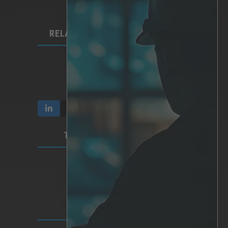
Hardware
Integrações
RELAÇÕES COM INVESTIDORES
Comunicação e relatórios
Acções e propriedade
Governação empresarial
TERMOS E PRIVACIDADE
Privacidade do vídeo
Política de privacidade
Termos de utilização
SEDE MUNDIAL