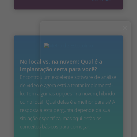
×
No local vs. na nuvem: Qual é a
implantação certa para você?
Encontrou um excelente software de análise
de vídeo e agora está a tentar implementá-
lo. Tem algumas opções - na nuvem, híbrido
ou no local. Qual delas é a melhor para si? A
resposta a esta pergunta depende da sua
situação específica, mas aqui estão os
conceitos básicos para começar: