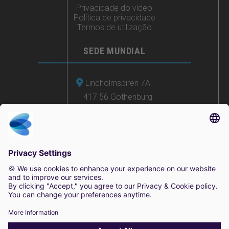
Privacidade do vídeo
Política de privacidade
Termos de utilização
SEDE MUNDIAL
Lindholmspiren 7A
417 56 Gothenburg
Suécia
+46 (0) 771-41 11 00
sales@irisity.com
© 2025 Irisity AB. Todos os direitos reservados.