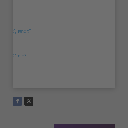
Estamos entusiasmados com a sua presença
na Intel Innovation.
Quando?
19 de setembro de 2023
Onde?
São José, CA