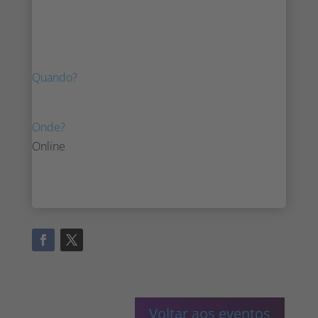
Foi um prazer vê-lo no nosso webinar
interno.
Quando?
9 de maio de 2023
Onde?
Online
Voltar aos eventos