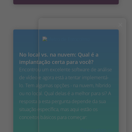
×
No local vs. na nuvem: Qual é a
implantação certa para você?
Encontrou um excelente software de análise
de vídeo e agora está a tentar implementá-
lo. Tem algumas opções - na nuvem, híbrido
ou no local. Qual delas é a melhor para si? A
resposta a esta pergunta depende da sua
situação específica, mas aqui estão os
conceitos básicos para começar:
Para o artigo >>