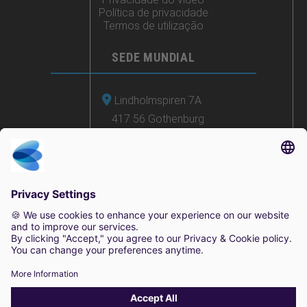
Política de privacidade
Termos de utilização
SEDE MUNDIAL
Lindholmspiren 7A
417 56 Gothenburg
Suécia
+46 (0) 771-41 11 00
sales@irisity.com
© 2025 Irisity AB. Todos os direitos reservados.