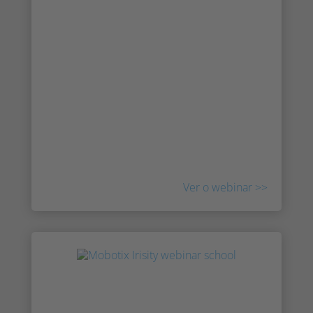
com MOBOTIX e Irisity
Parques solares, linhas eléctricas, oleodutos
e fronteiras de países em áreas remotas
requerem soluções de vigilância altamente
robustas e fiáveis. A combinação das
câmaras MOBOTIX com a inteligência IRIS
permite a emissão de alarmes fiáveis,
mesmo em condições atmosféricas adversas
e a grandes distâncias.
Ver o webinar
>>
Irisity entra no Programa de
Parceiros Tecnológicos Milestone