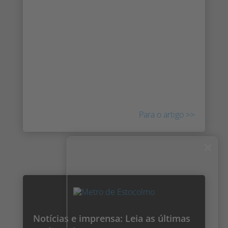
O Milestone Technology Partner Program é
um programa para fornecedores que
oferecem aplicações, dispositivos, hardware
e serviços que são complementares à
plataforma de gestão de vídeo Milestone
XProtect. Desde 16 de março de 2021, Irisity
faz parte do programa.
Para o artigo >>
×
Notícias e imprensa: Leia as últimas