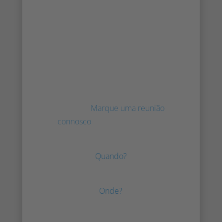
pode trabalhar com a Irisity e
Milestone com sucesso para
satisfazer as exigências do nosso
tempo e do futuro. Iremos
apresentar a nossa inovadora
plataforma de análise de vídeo
baseada em IA innoVi e a sua
integração perfeita com o Milestone
XProtect.
Marque uma reunião
connosco
ou passe pelo nosso
stand de parceiros e diga olá!
Quando?
17 de maio de 2022
Onde?
Berlim, Alemanha