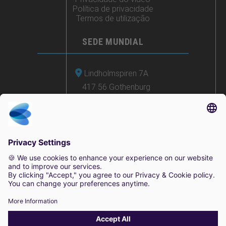
Política de privacidade
Termos de utilização
SEDE MUNDIAL
Lindholmspiren 7A
417 56 Gothenburg
Suécia
+46 (0) 771-41 11 00
sales@irisity.com
© 2025 Irisity AB. Todos os direitos reservados.