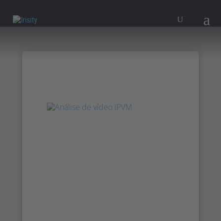
Milestone MPOP
DACH 2022
Venha ao evento MPOPMilestone
Partner Open Platform) em Berlim, a
17 de maio de 2022, e saiba como