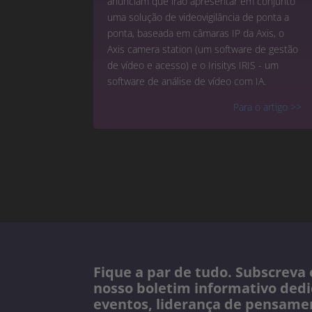
anunciam que irão apresentar em conjunto
uma solução de videovigilância de ponta a
ponta, baseada em câmaras IP da Axis, o
Axis camera station (um software de gestão
de vídeo e acesso) e o Irisitys IRIS - um
software de análise de vídeo com IA.
Para o artigo
>>
Fique a par de tudo. Subscreva o
nosso boletim informativo dedi
eventos, liderança de pensame