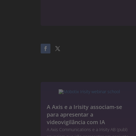
A Axis e a Irisity associam-se
para apresentar a
videovigilância com IA
A Axis Communications e a Irisity AB (publ)