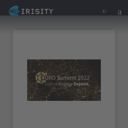
Mobotix
EUROSummit