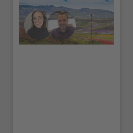
Webinar: Deteção de longo alcance
com MOBOTIX e Irisity
Parques solares, linhas eléctricas, oleodutos
e fronteiras de países em áreas remotas
requerem soluções de vigilância altamente
robustas e fiáveis. A combinação das
câmaras MOBOTIX com a inteligência IRIS
permite a emissão de alarmes fiáveis,
mesmo em condições atmosféricas adversas
e a grandes distâncias.