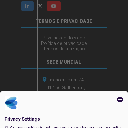
TERMOS E PRIVACIDADE
Privacidade do vídeo
Política de privacidade
Termos de utilização
SEDE MUNDIAL
Lindholmspiren 7A
417 56 Gothenburg
Suécia
+46 (0) 771-41 11 00
sales@irisity.com