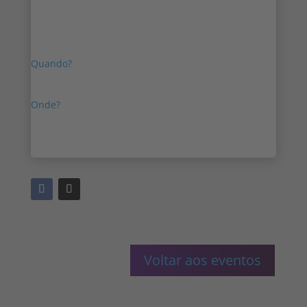
Ficámos muito contentes com a sua presença
na Cimeira Mundial da Polícia.
Quando?
7 a 9 de março de 2023
Onde?
Dubai
Voltar aos eventos