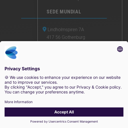
SEDE MUNDIAL
Lindholmspiren 7A
417 56 Gothenburg
Suécia
+46 (0) 771-41 11 00
sales@irisity.com
© 2025 Irisity AB. Todos os direitos reservados.