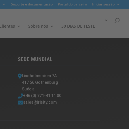
Suporte e documentação
Portal do parceiro
Iniciar sessão
lientes​
Sobre nós
30 DIAS DE TESTE
SEDE MUNDIAL
Lindholmspiren 7A
417 56 Gothenburg
Suécia
+46 (0) 771-41 11 00
sales@irisity.com