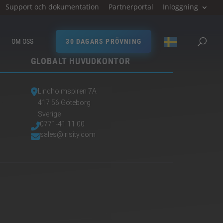
Support och dokumentation
Partnerportal
Inloggning
OM OSS
30 DAGARS PRÖVNING
GLOBALT HUVUDKONTOR
Lindholmspiren 7A
417 56 Göteborg
Sverige
0771-41 11 00
sales@irisity.com