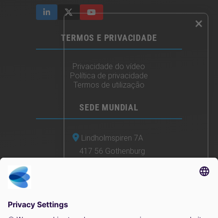
×
TERMOS E PRIVACIDADE
Privacidade do vídeo
Política de privacidade
Termos de utilização
SEDE MUNDIAL
Lindholmspiren 7A
417 56 Gothenburg
Suécia
+46 (0) 771-41 11 00
sales@irisity.com