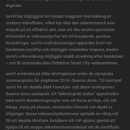
åtgärder.
savVi har möjliggjort en mycket noggrann övervakning av
stadens videoflöden, vilket har ökat den säkerhetsnivå som
erbjuds på ett effektivt sätt, utan att öka antalet operatörer.
Införandet av videoanalys har lett till betydande, positiva
förändringar. savVis realtidsvarningar upptäcker brott när
händelsen inträffar och möjliggör omedelbar respons, medan
savVis videosökning möjliggör snabb utredning efter händelsen
– och BI-statistiska data förbättrar Smart City-verksamheten.
savVi användes på olika idrottsplatser under de olympiska
sommarspelen för ungdomar 2018 i Buenos Aires. Till exempel
savVi för att skydda BMX Freestyle- och Skate-tävlingarna i
Buenos Aires stadspark. Ett "teknologiskt staket" upprättades
med savVi-detekteringsregler som att korsa en linje, stå och
hänga, vistas på platsen, misstänkta föremål och skydd av
tillgångar. Dessa videoanalysfunktioner spelade en viktig roll
för att skydda idrottare, besökare och VIP-gäster, genom att
hjälpa till att stoppa säkerhetsöverträdelser när de inträffade