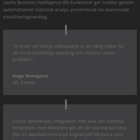
savVis Business Intelligence (BI)-funktioner ger insikter genom
automatiserad statistisk analys, presenterad via avancerade
visualiseringsverktyg.
"Vi anser att Irisitys videoanalys är en viktig faktor för
att vinna storskaliga uppdrag som Vicente López-
projektet."
Hugo Menegozzi
VD
,
Exanet
Irisitys optimerade integration med Axis och sömlösa
integration med Milestone gör att vår lösning kan köra
alla tre applikationerna på begränsad hårdvara utan