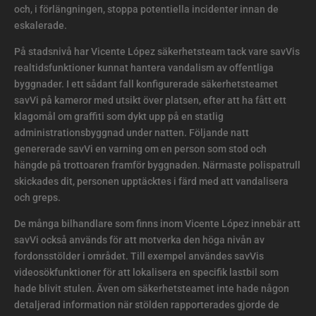
och, i förlängningen, stoppa potentiella incidenter innan de
eskalerade.
På stadsnivå har Vicente López säkerhetsteam tack vare savVis
realtidsfunktioner kunnat hantera vandalism av offentliga
byggnader. I ett sådant fall konfigurerade säkerhetsteamet
savVi på kameror med utsikt över platsen, efter att ha fått ett
klagomål om graffiti som dykt upp på en statlig
administrationsbyggnad under natten. Följande natt
genererade savVi en varning om en person som stod och
hängde på trottoaren framför byggnaden. Närmaste polispatrull
skickades dit, personen upptäcktes i färd med att vandalisera
och greps.
De många bilhandlare som finns inom Vicente López innebär att
savVi också används för att motverka den höga nivån av
fordonsstölder i området. Till exempel användes savVis
videosökfunktioner för att lokalisera en specifik lastbil som
hade blivit stulen. Även om säkerhetsteamet inte hade någon
detaljerad information när stölden rapporterades gjorde de