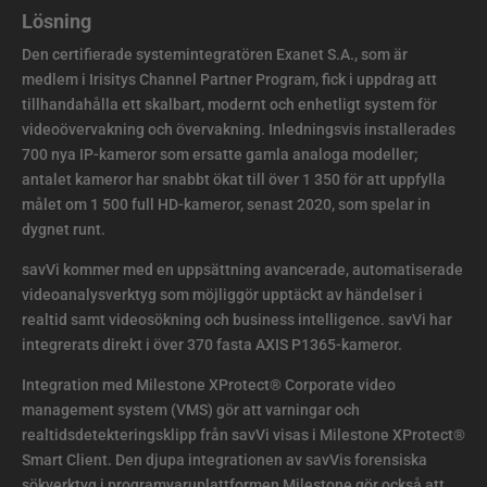
Lösning
Den certifierade systemintegratören Exanet S.A., som är
medlem i Irisitys Channel Partner Program, fick i uppdrag att
tillhandahålla ett skalbart, modernt och enhetligt system för
videoövervakning och övervakning. Inledningsvis installerades
700 nya IP-kameror som ersatte gamla analoga modeller;
antalet kameror har snabbt ökat till över 1 350 för att uppfylla
målet om 1 500 full HD-kameror, senast 2020, som spelar in
dygnet runt.
savVi kommer med en uppsättning avancerade, automatiserade
videoanalysverktyg som möjliggör upptäckt av händelser i
realtid samt videosökning och business intelligence. savVi har
integrerats direkt i över 370 fasta AXIS P1365-kameror.
Integration med Milestone XProtect® Corporate video
management system (VMS) gör att varningar och
realtidsdetekteringsklipp från savVi visas i Milestone XProtect®
Smart Client. Den djupa integrationen av savVis forensiska
sökverktyg i programvaruplattformen Milestone gör också att