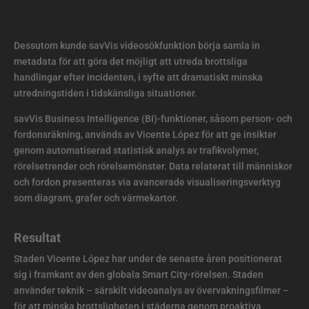
Dessutom kunde savVis videosökfunktion börja samla in
metadata för att göra det möjligt att utreda brottsliga
handlingar efter incidenten, i syfte att dramatiskt minska
utredningstiden i tidskänsliga situationer.
savVis Business Intelligence (BI)-funktioner, såsom person- och
fordonsräkning, används av Vicente López för att ge insikter
genom automatiserad statistisk analys av trafikvolymer,
rörelsetrender och rörelsemönster. Data relaterat till människor
och fordon presenteras via avancerade visualiseringsverktyg
som diagram, grafer och värmekartor.
Resultat
Staden Vicente López har under de senaste åren positionerat
sig i framkant av den globala Smart City-rörelsen. Staden
använder teknik – särskilt videoanalys av övervakningsfilmer –
för att minska brottsligheten i städerna genom proaktiva