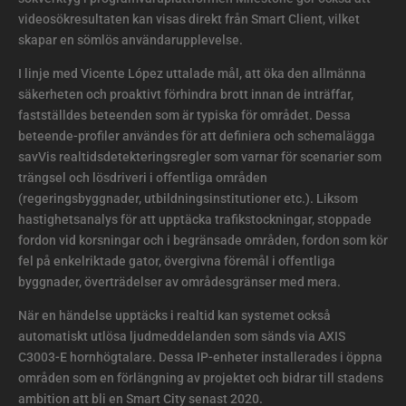
videosökresultaten kan visas direkt från Smart Client, vilket
skapar en sömlös användarupplevelse.
I linje med Vicente López uttalade mål, att öka den allmänna
säkerheten och proaktivt förhindra brott innan de inträffar,
fastställdes beteenden som är typiska för området. Dessa
beteende-profiler användes för att definiera och schemalägga
savVis realtidsdetekteringsregler som varnar för scenarier som
trängsel och lösdriveri i offentliga områden
(regeringsbyggnader, utbildningsinstitutioner etc.). Liksom
hastighetsanalys för att upptäcka trafikstockningar, stoppade
fordon vid korsningar och i begränsade områden, fordon som kör
fel på enkelriktade gator, övergivna föremål i offentliga
byggnader, överträdelser av områdesgränser med mera.
När en händelse upptäcks i realtid kan systemet också
automatiskt utlösa ljudmeddelanden som sänds via AXIS
C3003-E hornhögtalare. Dessa IP-enheter installerades i öppna
områden som en förlängning av projektet och bidrar till stadens
ambition att bli en Smart City senast 2020.