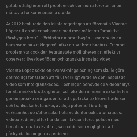
gatubrottsligheten ett problem och den norra förorten är en
måltavla för kommersiella stölder.
År 2012 beslutade den lokala regeringen att förvandla Vicente
López till en säker och smart stad med målet att "proaktivt
förebygga brott" – förhindra att brott begås – snarare än att
bara svara på ett klagomål efter att ett brott begåtts. Ett stort
problem var dock den begränsade möjligheten att effektivt
observera livevideoflöden och granska inspelad video.
Vicente López sökte en övervakningslösning som skulle göra
det möjligt för staden att få ut verkligt värde av den inspelade
video som inte granskades. I lösningen behövde de videoanalys
för att minska brottsligheten och öka den allmänna säkerheten
genom proaktiva åtgärder för att upptäcka trafiköverträdelser
och trafiksäkerhetsrisker, avslöja potentiell brottslig
verksamhet och/eller säkerhetsincidenter och automatisera
videoutredning efter händelsen. Liksom förse polisen med
filmat material av kvalitet, så snabbt som möjligt för att
påskynda lösningen av problem.