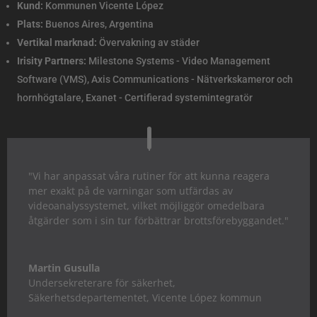
Kund:
Kommunen Vicente López
Plats:
Buenos Aires, Argentina
Vertikal marknad:
Övervakning av städer
Irisity Partners:
Milestone Systems - Video Management
Software (VMS), Axis Communications - Nätverkskameror och
hornhögtalare, Exanet - Certifierad systemintegratör
"Vi har anpassat våra rutiner för att kunna reagera
mer exakt på de varningar som utfärdas av
videoanalyssystemet, vilket möjliggör omedelbara
åtgärder som i sin tur förbättrar brottsförebyggandet."
Martin Gusulla
Undersekreterare för säkerhet
,
Säkerhetsdepartementet, Vicente López kommun