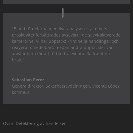
"Bland fördelarna med live-analysen: systemets
proaktivitet förbättrades avsevärt i de savVi-aktiverade
kamerorna. Vi har upptäckt kriminella handlingar och
reagerat omedelbart, medan andra upptäckter var
användbara för att förhindra eventuella framtida
brott."
Sebastian Perez
Generaldirektör
,
Säkerhetsavdelningen, Vicente López
kommun
Ovan: Detektering av händelser