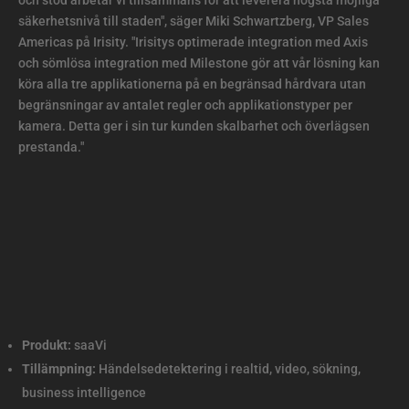
och stöd arbetar vi tillsammans för att leverera högsta möjliga
säkerhetsnivå till staden", säger Miki Schwartzberg, VP Sales
Americas på Irisity. "Irisitys optimerade integration med Axis
och sömlösa integration med Milestone gör att vår lösning kan
köra alla tre applikationerna på en begränsad hårdvara utan
begränsningar av antalet regler och applikationstyper per
kamera. Detta ger i sin tur kunden skalbarhet och överlägsen
prestanda."
Produkt:
saaVi
Tillämpning:
Händelsedetektering i realtid, video, sökning,
business intelligence