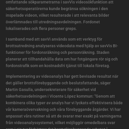
omfattande sökparametrarna i savVis videosökfunktion att
säkerhetsoperatörerna kunde begränsa sökningen i den
inspelade videon, vilket resulterade i att relevanta bilder
överlämnades till utredningsavdelningen. Fordonet
lokaliserades och flera personer greps.
I samband med att savVi används som ett verktyg för
brottsutredning analyseras videodata med hjälp av savVis BI-
funktioner för fordonsräkning och personräkning. Staden
planerar att tillhandahålla data om hur fotgängare rör sig och
fordonstrafik som en kostnadsfri tjänst till lokala företag.
Implementering av videoanalys har gett bevisade resultat när
det gäller brottsförebyggande och beslutsfattande, säger
Martin Gasulla, undersekreterare för säkerhet vid
säkerhetsavdelningen i Vicente López kommun: "Genom att
kombinera olika typer av analys har vi lyckats effektivisera både
vår kameraövervakning och våra förebyggande åtgärder. Vi har
anpassat våra rutiner så att de svarar mer exakt på varningarna
från videoanalyssystemet, vilket möjliggör omedelbara svar