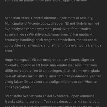
som i sin tur förbättrar det brottsförebyggande arbetet."
Sebastian Perez, General Director, Department of Security,
Municipality of Vicente López tillägger: "Bland fördelarna med
live-analysen var att systemets proaktivitet förbättrades
avsevärt i de savVi-aktiverade kamerorna. Vi har upptäckt
brottsliga handlingar och reagerat omedelbart, medan andra
upptäckter var användbara för att förhindra eventuella framtida
brott."
Hugo Menegozzi, VD och medgrundare av Exanet, säger att
"Exanets uppdrag är att förse sina kunder med lösningar som
tillför mervärde, vilket är anledningen till att vi är mycket glada
över att arbeta med Irisity. Vi anser att Irisitys videoanalys är en
viktig faktor för att vinna storskaliga införanden som Vicente
López-projektet."
"Vi är stolta över att vara en del av Vicente López kommuns
fysiska säkerhetssystem. Tack vare deras utmärkta samarbete