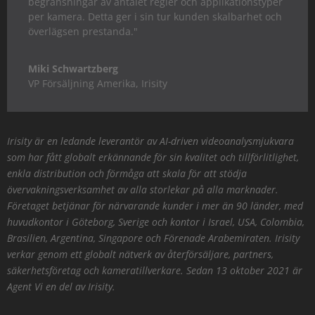
begränsningar av antalet regler och applikationstyper
per kamera. Detta ger i sin tur kunden skalbarhet och
överlägsen prestanda."
Miki Schwartzberg
VP Försäljning Amerika
,
Irisity
Irisity är en ledande leverantör av AI-driven videoanalysmjukvara
som har fått globalt erkännande för sin kvalitet och tillförlitlighet,
enkla distribution och förmåga att skala för att stödja
övervakningsverksamhet av alla storlekar på alla marknader.
Företaget betjänar för närvarande kunder i mer än 90 länder, med
huvudkontor i Göteborg, Sverige och kontor i Israel, USA, Colombia,
Brasilien, Argentina, Singapore och Förenade Arabemiraten. Irisity
verkar genom ett globalt nätverk av återförsäljare, partners,
säkerhetsföretag och kameratillverkare. Sedan 13 oktober 2021 är
Agent Vi en del av Irisity.