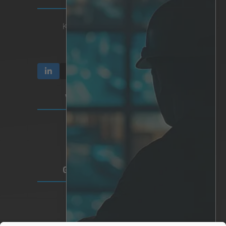
Kommunikation & Rapporter
Aktie och ägande
Bolagsstyrning
VILLKOR & INTEGRITET
Video Sekretess
Integritetspolicy
Villkor för användning
GLOBALT HUVUDKONTOR
Lindholmspiren 7A
417 56 Göteborg