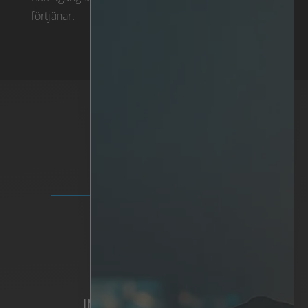
förtjänar.
LÖSNINGAR
IRIS+-plattformen
Analys
Personlig AI
Hårdvara
Integrationer
INVESTERARRELATIONER