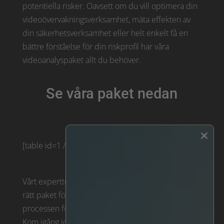
potentiella risker. Oavsett om du vill optimera din
videoövervakningsverksamhet, mäta effekten av
din säkerhetsverksamhet eller helt enkelt få en
bättre förståelse för din riskprofil har våra
videoanalyspaket allt du behöver.
Se våra paket nedan
×
[table id=1 /]
Vårt expertteam är här för att hjälpa dig att välja
rätt paket för dina behov och guida dig genom
processen för att frigöra värdet av dina videodata.
Kom igång idag och börja se de resultat du