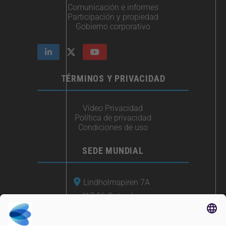
Comunicación e informes
Participación y propiedad
Gobierno corporativo
TÉRMINOS Y PRIVACIDAD
Vídeo Privacidad
Política de privacidad
Condiciones de uso
SEDE MUNDIAL
Lindholmspiren 7A
417 56 Gotemburgo
Suecia
+46 (0) 771-41 11 00