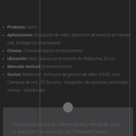
Producto:
savVi
Aplicaciones:
Búsqueda de vídeo, detección de eventos en tiempo
real, inteligencia empresarial
Cliente:
Cherokee Nation Entertainment
Ubicación:
Diez casinos en el noreste de Oklahoma, EE.UU.
Mercado vertical:
Entretenimiento
Socios:
Milestone - Software de gestión de vídeo (VMS), Axis -
Cámaras de red, JTI Security - Integrador de sistemas certificado,
Anixter - Distribuidor
"Fue la búsqueda de vídeo rápida y eficaz de savVi
lo que llamó la atención de Cherokee Nation