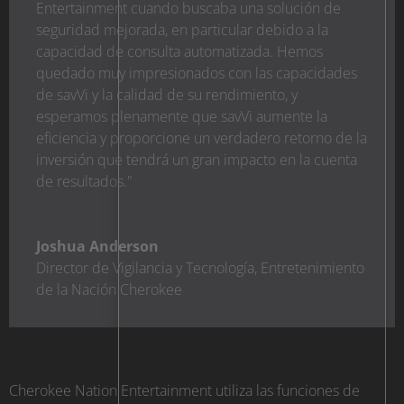
Entertainment cuando buscaba una solución de
seguridad mejorada, en particular debido a la
capacidad de consulta automatizada. Hemos
quedado muy impresionados con las capacidades
de savVi y la calidad de su rendimiento, y
esperamos plenamente que savVi aumente la
eficiencia y proporcione un verdadero retorno de la
inversión que tendrá un gran impacto en la cuenta
de resultados."
Joshua Anderson
Director de Vigilancia y Tecnología
,
Entretenimiento
de la Nación Cherokee
Cherokee Nation Entertainment utiliza las funciones de