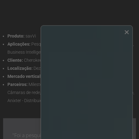
×
Produto:
savVi
Aplicações:
Pesquisa de vídeo, deteção de eventos em tempo real,
Business Intelligence
Cliente:
Cherokee Nation Entertainment
Localização:
Dez casinos no nordeste de Oklahoma, EUA
Mercado vertical:
Entretenimento
Parceiros:
Milestone - Software de gestão de vídeo (VMS), Axis -
Câmaras de rede, JTI Security - Integrador de sistemas certificado,
Anixter - Distribuidor
"Foi a pesquisa de vídeo rápida e eficaz do savVi