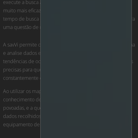
execute a busca automaticamente, permitindo um uso
muito mais eficaz do tempo dos operadores, e reduziu o
tempo de busca de até 16 horas para uma única busca, para
uma questão de minutos.
A savVi permite que a Cherokee Nation Entertainment reúna
e analise dados essenciais de inteligência comercial sobre
tendências de ocupação e visitantes, fornecendo contagens
precisas para que a equipa de segurança esteja
constantemente ciente de quantas pessoas estão no local.
Ao utilizar os mapas de calor do savVi, a CNE tem
conhecimento de quais as áreas do casino que são mais
povoadas, e a que horas. A CNE pode então aproveitar os
dados recolhidos para negociar acordos de aluguer de
equipamento de casino externo, entre outras coisas.