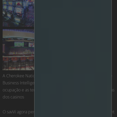
A Cherokee Nation Entertainment utiliza as capacidades de
Business Intelligence da savVi para recolher dados sobre a
ocupação e as tendências dos visitantes em diferentes áreas
dos casinos
O savVi agora permite que a Cherokee Nation Entertainment