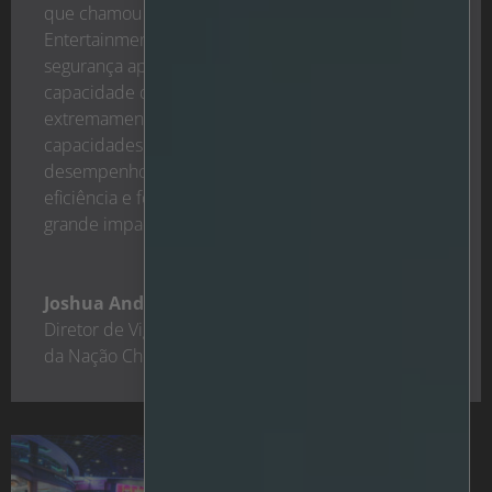
que chamou a atenção da Cherokee Nation
Entertainment ao procurar uma solução de
segurança aprimorada, em particular devido à
capacidade de consulta automatizada. Ficámos
extremamente impressionados com as
capacidades da savVi e a qualidade do seu
desempenho, e esperamos que a savVi aumente a
eficiência e forneça um verdadeiro ROI que terá um
grande impacto no resultado final."
Joshua Anderson
Diretor de Vigilância e Tecnologia
,
Entretenimento
da Nação Cherokee