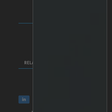
SOLUÇÕES
Plataforma IRIS+
Analítica
IA personalizada
Hardware
Integrações
RELAÇÕES COM INVESTIDORES
Comunicação e relatórios
Acções e propriedade
Governação empresarial