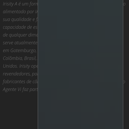
Irisity A é um fornecedor líder de software de análise de vídeo
alimentado por IA que recebeu reconhecimento global pela
sua qualidade e fiabilidade, fácil implementação e
capacidade de escalar para apoiar operações de vigilância
de qualquer dimensão em qualquer mercado. A empresa
serve atualmente clientes em mais de 90 países, com sede
em Gotemburgo, Suécia, e escritórios em Israel, EUA,
Colômbia, Brasil, Argentina, Singapura e Emirados Árabes
Unidos. Irisity opera através de uma rede global de
revendedores, parceiros, empresas de segurança e
fabricantes de câmaras. A partir de 13 de outubro de 2021, o
Agente Vi faz parte de Irisity.