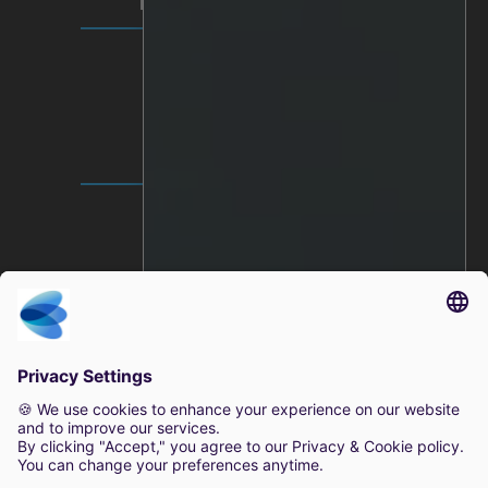
TERMOS E PRIVACIDADE
Privacidade do vídeo
Política de privacidade
Termos de utilização
SEDE MUNDIAL
Lindholmspiren 7A
417 56 Gothenburg
Suécia
+46 (0) 771-41 11 00
sales@irisity.com
© 2025 Irisity AB. Todos os direitos reservados.