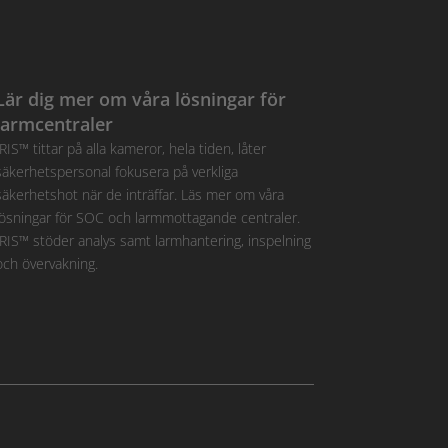
Lär dig mer om våra lösningar för
larmcentraler
IRIS™ tittar på alla kameror, hela tiden, låter
säkerhetspersonal fokusera på verkliga
säkerhetshot när de inträffar. Läs mer om våra
lösningar för SOC och larmmottagande centraler.
IRIS™ stöder analys samt larmhantering, inspelning
och övervakning.