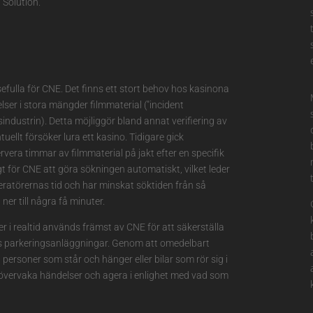
 Solution.
efulla för CNE. Det finns ett stort behov hos kasinona
lser i stora mängder filmmaterial ("incident
industrin). Detta möjliggör bland annat verifiering av
llt försöker lura ett kasino. Tidigare gick
ervera timmar av filmmaterial på jakt efter en specifik
igt för CNE att göra sökningen automatiskt, vilket leder
eratörernas tid och har minskat söktiden från så
er till några få minuter.
r i realtid används främst av CNE för att säkerställa
ts parkeringsanläggningar. Genom att omedelbart
 personer som står och hänger eller bilar som rör sig i
 övervaka händelser och agera i enlighet med vad som