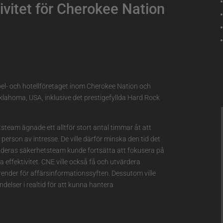
ivitet för Cherokee Nation
el- och hotellföretaget inom Cherokee Nation och
 Oklahoma, USA, inklusive det prestigefyllda Hard Rock
team ägnade ett alltför stort antal timmar åt att
person av intresse. De ville därför minska den tid det
t deras säkerhetsteam kunde fortsätta att fokusera på
 effektivitet. CNE ville också få och utvärdera
ender för affärsinformationssyften. Dessutom ville
delser i realtid för att kunna hantera