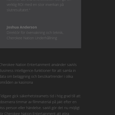
verklig ROI med en stor inverkan på
slutresultatet."
Joshua Anderson
Direktör för övervakning och teknik
,
Cherokee Nation Underhållning
Cherokee Nation Entertainment använder savVis
Business Intelligence-funktioner för att samla in
data om beläggning och besökartrender i olika
områden av kasinona
Tidigare gick säkerhetsteamets tid i hög grad till att
observera timmar av filmmaterial på jakt efter en
viss person eller händelse. savVi gör det nu möjligt
för Cherokee Nation Entertainment att göra