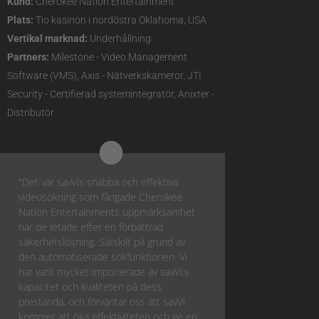
Kund:
Cherokee Nation Entertainment
Plats:
Tio kasinon i nordöstra Oklahoma, USA
Vertikal marknad:
Underhållning
Partners:
Milestone - Video Management
Software (VMS), Axis - Nätverkskameror, JTI
Security - Certifierad systemintegratör, Anixter -
Distributör
"Det var savVis snabba och effektiva
videosökning som fångade Cherokee
Nation Entertainments uppmärksamhet
när de letade efter en förbättrad
säkerhetslösning. Särskilt på grund av
den automatiserade sökfunktionen. Vi
har varit mycket imponerade av savVi:s
kapacitet och kvaliteten på dess
prestanda, och förväntar oss att savVi
kommer att öka effektiviteten och ge en