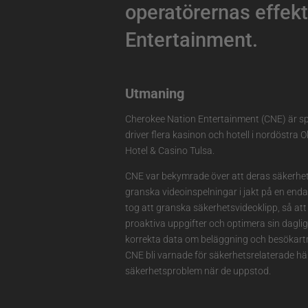
operatörernas effekt
Entertainment.
Utmaning
Cherokee Nation Entertainment (CNE) är sp
driver flera kasinon och hotell i nordöstra
Hotel & Casino Tulsa.
CNE var bekymrade över att deras säkerhets
granska videoinspelningar i jakt på en enda 
tog att granska säkerhetsvideoklipp, så at
proaktiva uppgifter och optimera sin dagliga
korrekta data om beläggning och besökartr
CNE bli varnade för säkerhetsrelaterade hän
säkerhetsproblem när de uppstod.