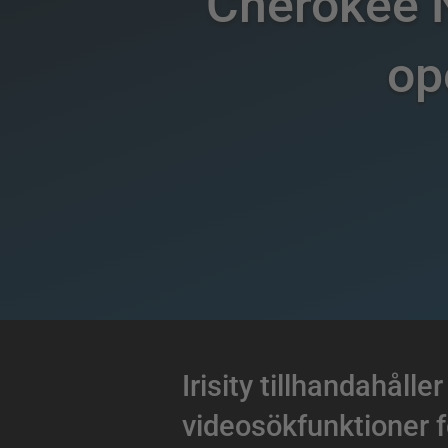
Cherokee N
op
Irisity tillhandahåll
videosökfunktioner fö