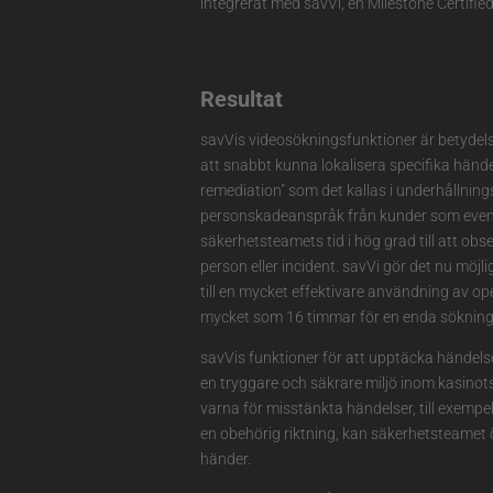
integrerat med savVi, en Milestone Certified
Resultat
savVis videosökningsfunktioner är betydels
att snabbt kunna lokalisera specifika hände
remediation" som det kallas i underhållnings
personskadeanspråk från kunder som eventue
säkerhetsteamets tid i hög grad till att obs
person eller incident. savVi gör det nu möjl
till en mycket effektivare användning av op
mycket som 16 timmar för en enda sökning n
savVis funktioner för att upptäcka händelse
en tryggare och säkrare miljö inom kasino
varna för misstänkta händelser, till exempel
en obehörig riktning, kan säkerhetsteamet
händer.