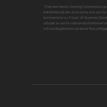
"Cherokee Nation Gaming Commissions god
bekräftelse på den stora nytta som savVis 
kommenterar AJ Frazer, VP Business Developm
utbudet av savVis videoanalysfunktioner er
och kundupplevelsen på deras flera anläggn