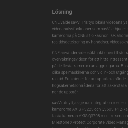
Lösning
CNE valde savVi, Irisitys lokala videoanaly
videoanalysfunktioner som savVi erbjuder. Öv
kamerorna på CNE:s tio kasinon i Oklahoma
realtidsdetektering av händelser, videosökn
CNE använder videosökfunktionen till störst
övervakningsvideon för att hitta intressant
på de flesta kameror i anläggningarna. Bus
olika spelmaskinerna och vid in- och utgång
realtid. Funktioner för att upptäcka händels
högsäkerhetsområdena för att säkerställa 
när de uppstår.
savVi utnyttjas genom integration med en r
kamerorna AXIS P3225 och Q3505, PTZ-ka
fasta kameran AXIS Q3708 med tre sensor
Milestone XProtect Corporate Video Mana