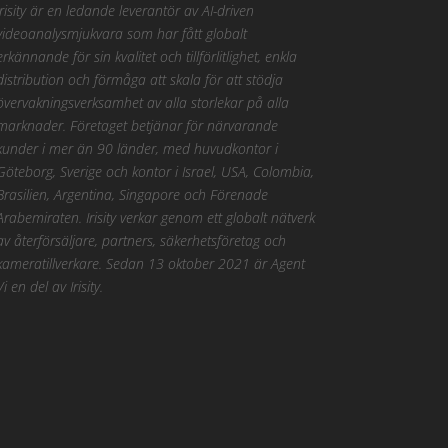
Irisity är en ledande leverantör av AI-driven
videoanalysmjukvara som har fått globalt
erkännande för sin kvalitet och tillförlitlighet, enkla
distribution och förmåga att skala för att stödja
övervakningsverksamhet av alla storlekar på alla
marknader. Företaget betjänar för närvarande
kunder i mer än 90 länder, med huvudkontor i
Göteborg, Sverige och kontor i Israel, USA, Colombia,
Brasilien, Argentina, Singapore och Förenade
Arabemiraten. Irisity verkar genom ett globalt nätverk
av återförsäljare, partners, säkerhetsföretag och
kameratillverkare. Sedan 13 oktober 2021 är Agent
Vi en del av Irisity.