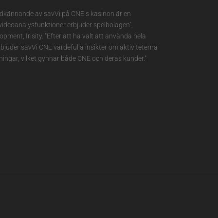
kännande av savVi på CNE:s kasinon är en
videoanalysfunktioner erbjuder spelbolagen",
ent, Irisity. "Efter att ha valt att använda hela
bjuder savVi CNE värdefulla insikter om aktiviteterna
ingar, vilket gynnar både CNE och deras kunder."