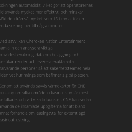
sökningen automatiskt, vilket gör att operatörernas
tid används mycket mer effektivt, och minskar
söktiden från så mycket som 16 timmar för en
enda sökning ner till några minuter.
Med savVi kan Cherokee Nation Entertainment
samla in och analysera viktiga
omvärldsbevakningsdata om beläggning och
besökartrender och leverera exakta antal
närvarande personer så att säkerhetsteamet hela
tiden vet hur många som befinner sig på platsen.
Genom att använda savVis värmekartor får CNE
kunskap om vilka områden i kasinot som är mest
befolkade, och vid vilka tidpunkter. CNE kan sedan
använda de insamlade uppgifterna för att bland
annat förhandla om leasingavtal för externt ägd
kasinoutrustning.