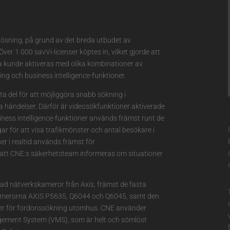
slösning, på grund av det breda utbudet av
er 1 000 savVi-licenser köptes in, vilket gjorde att
 kunde aktiveras med olika kombinationer av
ing och business intelligence-funktioner.
a del för att möjliggöra snabb sökning i
a händelser. Därför är videosökfunktioner aktiverade
iness intelligence-funktioner används främst runt de
ar för att visa trafikmönster och antal besökare i
er i realtid används främst för
att CNE:s säkerhetsteam informeras om situationer
ad nätverkskameror från Axis, främst de fasta
merorna AXIS P5635, Q6044 och Q6045, samt den
er för fordonssökning utomhus. CNE använder
gement System (VMS), som är helt och sömlöst