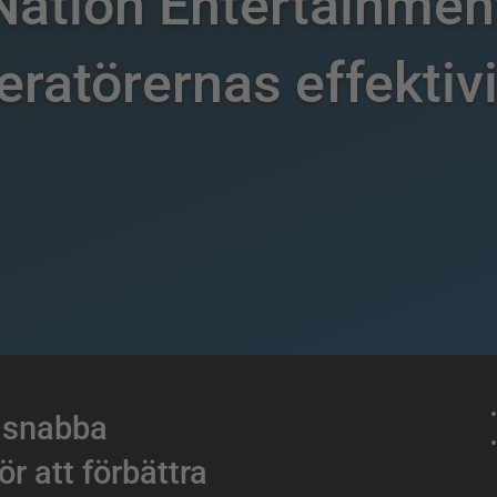
ation Entertainment
eratörernas effektivi
er snabba
r att förbättra