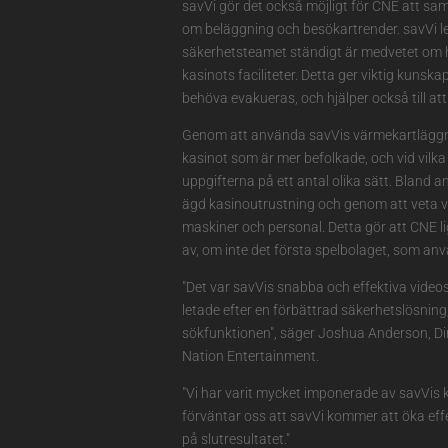
savVi gör det också möjligt för CNE att sam
om beläggning och besökartrender. savVi le
säkerhetsteamet ständigt är medvetet om 
kasinots faciliteter. Detta ger viktig kunsk
behöva evakueras, och hjälper också till a
Genom att använda savVis värmekartläggn
kasinot som är mer befolkade, och vid vilk
uppgifterna på ett antal olika sätt. Bland 
ägd kasinoutrustning och genom att veta vil
maskiner och personal. Detta gör att CNE li
av, om inte det första spelbolaget, som an
"Det var savVis snabba och effektiva vid
letade efter en förbättrad säkerhetslösnin
sökfunktionen", säger Joshua Anderson, Di
Nation Entertainment.
"Vi har varit mycket imponerade av savVis 
förväntar oss att savVi kommer att öka effe
på slutresultatet."