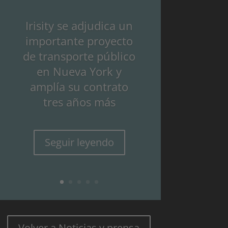
Irisity se adjudica un
importante proyecto
de transporte público
en Nueva York y
amplía su contrato
tres años más
Seguir leyendo
Volver a Noticias y prensa