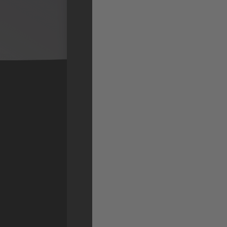
Durante los últimos 
Gotemburgo ha reest
labores de seguridad 
numerosas escuelas 
implantación de solu
videovigilancia. Un 
Irisity que ha ahorra
Hola, Peter Granfeldt, jefe de seg
Gotemburgo. ¿Podría decirnos u