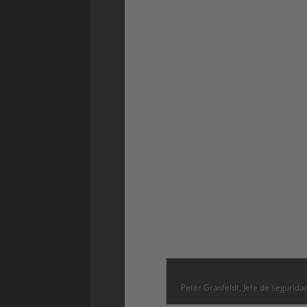
- Por supuesto. Actualmente, h
colegios en el exterior y CCTV en 
desgracia, la necesidad de cámar
inversión en la solución de Irisit
para nosotros, lo cual es genial.
¿Cómo es que la ciudad de Gotem
escolares con cámaras?
- Empezamos buscando una soluc
escuelas primarias. La idea era
expuesta de la ciudad y luego amp
equipo básico de seguridad, el si
graves problemas de vandalismo e
Peter Granfeldt, Jefe de segurid