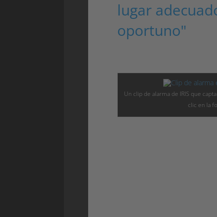
lugar adecuad
oportuno"
Un clip de alarma de IRIS que capt
clic en la f
¿Tiene alguna idea que compartir
similares?
- Yo sugeriría empezar con la vig
pequeña escala al principio. Inic
evaluar el efecto tanto desde el
seguridad, y luego continúe con