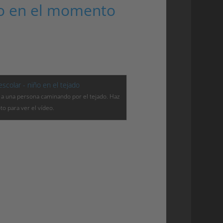
o en el momento
a a una persona caminando por el tejado. Haz
oto para ver el vídeo.
 con otros municipios que tengan problemas
ilancia por cámaras activadas por alarmas a
ie el proyecto en uno o dos sitios para
 punto de vista económico como de la
 una expansión a una región más amplia.