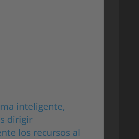
amos una solución que protegiera la
smitiera el mensaje de una zona
 sistema inteligente, ahora podemos dirigir
al lugar adecuado en el momento oportuno.
sity?
nte nuestros problemas y ha desarrollado su
ros deseos. De este modo, hemos obtenido
mos para asegurarnos de que los patios de
eguro incluso fuera del horario escolar. Con
abajar continuamente con medidas
estros entornos escolares.
ema inteligente,
 dirigir
te los recursos al